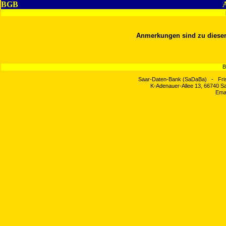
BGB
Anmerkungen sind zu diesem 
B
Saar-Daten-Bank (SaDaBa) - Fri
K-Adenauer-Allee 13, 66740 Sa
Ema