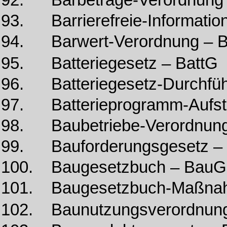
92. Barbeträge-Verordnung
93. Barrierefreie-Informatio
94. Barwert-Verordnung – 
95. Batteriegesetz – BattG
96. Batteriegesetz-Durchfü
97. Batterieprogramm-Aufste
98. Baubetriebe-Verordnung
99. Bauforderungsgesetz –
100. Baugesetzbuch – Bau
101. Baugesetzbuch-Maßn
102. Baunutzungsverordnun