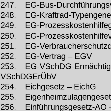
247. EG-Bus-Durchführungs
248. EG-Kraftrad-Typengen
249. EG-Prozesskostenhilf
250. EG-Prozesskostenhilfe
251. EG-Verbraucherschutzd
252. EG-Vertrag – EGV
253. EG-VSchDG-Ermächtigu
VSchDGErÜbV
254. Eichgesetz – EichG
255. Eigenheimzulagengeset
256. Einführungsgesetz-AO