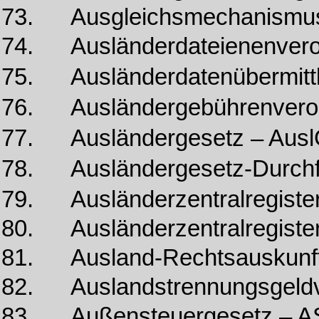
73. Ausgleichsmechanismus
74. Ausländerdateienenvero
75. Ausländerdatenübermit
76. Ausländergebührenvero
77. Ausländergesetz – Aus
78. Ausländergesetz-Durch
79. Ausländerzentralregist
80. Ausländerzentralregiste
81. Ausland-Rechtsauskunf
82. Auslandstrennungsgeld
83. Außensteuergesetz – A