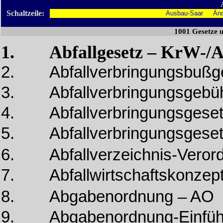
Schaltzeile:
Ausbau-Saar
Än
1001 Gesetze 
1. Abfallgesetz – KrW-/
2. Abfallverbringungsbußg
3. Abfallverbringungsgebü
4. Abfallverbringungsgeset
5. Abfallverbringungsgeset
6. Abfallverzeichnis-Veror
7. Abfallwirtschaftskonzept
8. Abgabenordnung – AO
9. Abgabenordnung-Einfüh