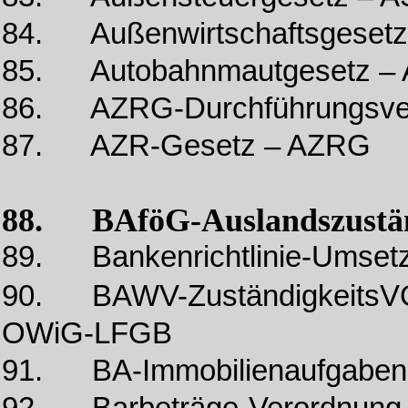
84. Außenwirtschaftsgeset
85. Autobahnmautgesetz –
86. AZRG-Durchführungsve
87. AZR-Gesetz – AZRG
88. BAföG-Auslandszustän
89. Bankenrichtlinie-Umset
90. BAWV-ZuständigkeitsV
OWiG-LFGB
91. BA-Immobilienaufgaben