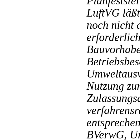
Planfestste
LuftVG läßt
noch nicht 
erforderlic
Bauvorhabe
Betriebsbes
Umweltausw
Nutzung zu
Zulassungsa
verfahrensr
entspreche
BVerwG, Ur