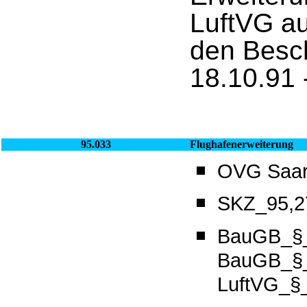
LuftVG au
den Besc
18.10.91 
95.033
Flughafenerweiterung
OVG Saarl
SKZ_95,27
BauGB_§_1
BauGB_§_
LuftVG_§_