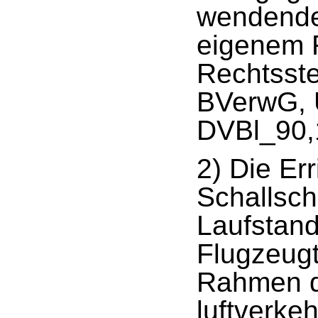
wendende
eigenem R
Rechtsste
BVerwG, 
DVBl_90,
2) Die Er
Schallsch
Laufstand
Flugzeugt
Rahmen d
luftverke