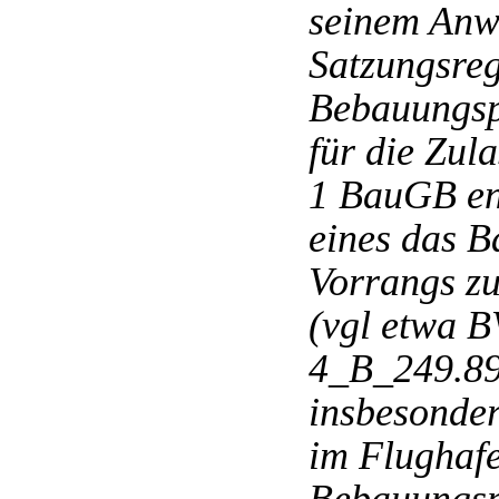
seinem Anw
Satzungsreg
Bebauungsp
für die Zul
1 BauGB ent
eines das 
Vorrangs zu
(vgl etwa B
4_B_249.89
insbesonde
im Flughaf