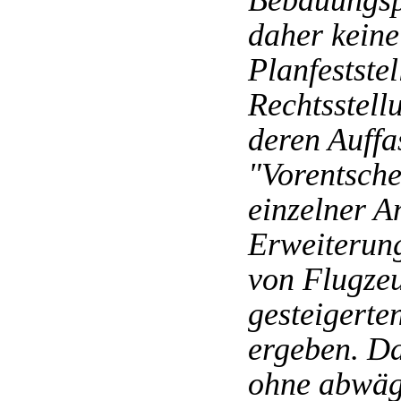
Bebauungspl
daher keine
Planfestste
Rechtsstell
deren Auffa
"Vorentsche
einzelner 
Erweiterun
von Flugzeu
gesteigerte
ergeben. Da
ohne abwäg