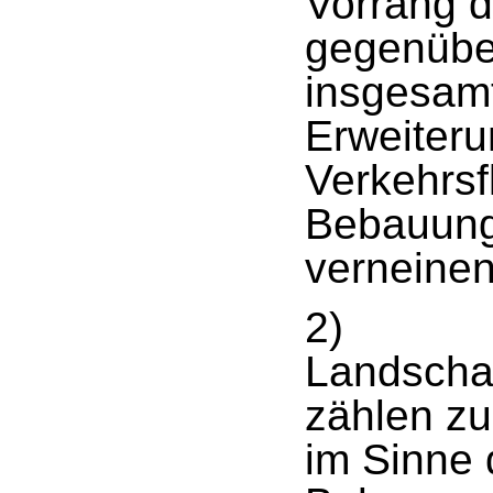
Vorrang d
gegenübe
insgesam
Erweiter
Verkehrsf
Bebauungs
verneinen
2)
Landscha
zählen zu
im Sinne 