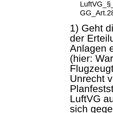
LuftVG_§_
GG_Art.2
1) Geht d
der Ertei
Anlagen e
(hier: Wa
Flugzeug
Unrecht v
Planfests
LuftVG au
sich gege