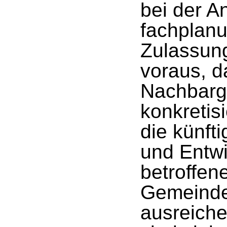
bei der A
fachplanu
Zulassun
voraus, d
Nachbarg
konkretis
die künft
und Entwi
betroffen
Gemeinde
ausreiche