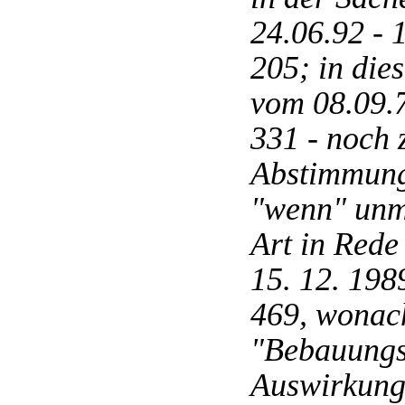
24.06.92 -
205; in die
vom 08.09.
331 - noch
Abstimmungs
"wenn" unm
Art in Rede
15. 12. 198
469, wonac
"Bebauungsp
Auswirkunge