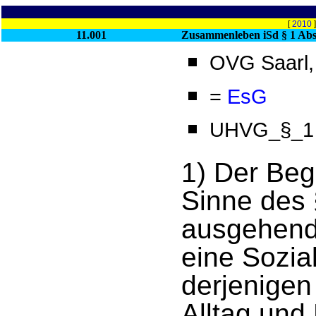
[
2010
11.001
Zusammenleben iSd § 1 A
OVG Saarl, 
=
EsG
UHVG_§_1 A
1) Der Beg
Sinne des 
ausgehend
eine Sozial
derjenigen 
Alltag und 