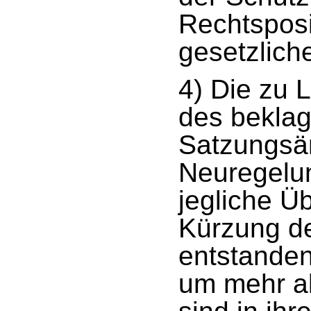
Rechtsposi
gesetzlich
4) Die zu 
des beklag
Satzungsä
Neuregelun
jegliche Ü
Kürzung de
entstande
um mehr al