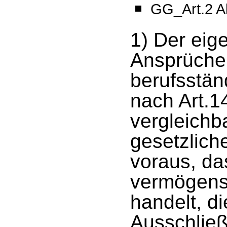
GG_Art.2 A
1) Der eig
Ansprüche
berufsstän
nach Art.1
vergleichb
gesetzlich
voraus, da
vermögens
handelt, di
Ausschließ