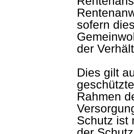
Rentenans
Rentenanw
sofern die
Gemeinwoh
der Verhält
Dies gilt a
geschützte
Rahmen de
Versorgun
Schutz ist 
der Schutz