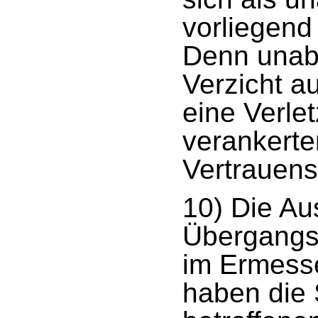
vorliegend 
Denn unabh
Verzicht a
eine Verle
verankert
Vertrauens
10) Die Au
Übergangsr
im Ermess
haben die 