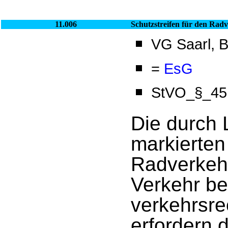
11.006
Schutzstreifen für den Rad
VG Saarl, B
=
EsG
StVO_§_45 
Die durch 
markierten
Radverkehr
Verkehr b
verkehrsre
erfordern 