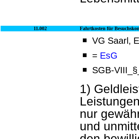
11.002
Fahrtkosten für Besuchskon
VG Saarl, E
=
EsG
SGB-VIII_§_
1) Geldlei
Leistungen
nur gewähr
und unmit
den bewill