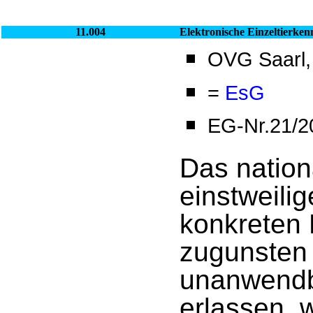
11.004
Elektronische Einzeltierke
OVG Saarl, 
=
EsG
EG-Nr.21/2
Das nation
einstweili
konkreten 
zugunsten 
unanwendba
erlassen, 