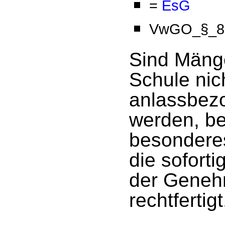
=
EsG
VwGO_§_80
Sind Mänge
Schule nic
anlassbezo
werden, bes
besonderes
die sofort
der Geneh
rechtfertigt