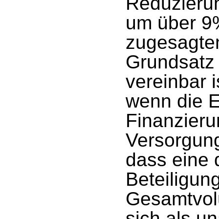
Reduzierun
um über 9%
zugesagten
Grundsatz
vereinbar 
wenn die E
Finanzier
Versorgung
dass eine
Beteiligun
Gesamtvol
sich als u