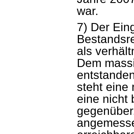
war.
7) Der Eing
Bestandsre
als verhäl
Dem massiv
entstande
steht eine
eine nicht 
gegenüber.
angemesse