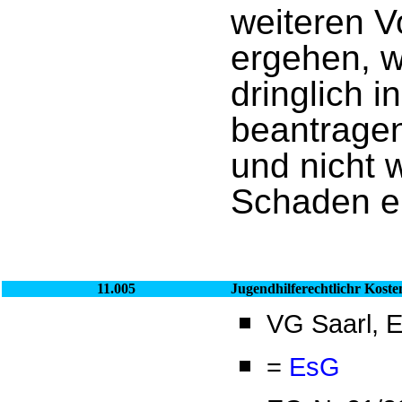
weiteren V
ergehen, 
dringlich i
beantragen
und nicht
Schaden er
11.005
Jugendhilferechtlichr Koste
VG Saarl, E
=
EsG