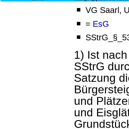
VG Saarl, U
=
EsG
SStrG_§_53
1) Ist nach
SStrG durc
Satzung di
Bürgerste
und Plätz
und Eisglä
Grundstück