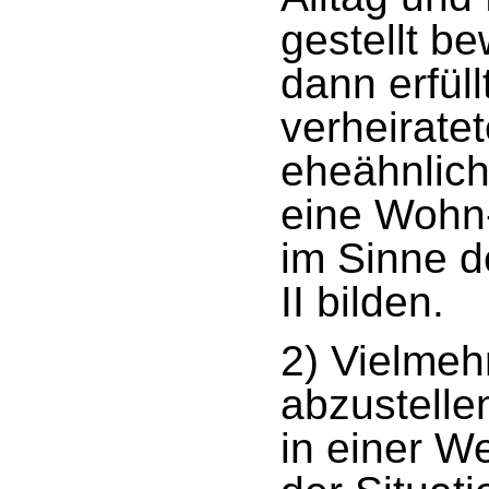
gestellt be
dann erfüll
verheirate
eheähnlic
eine Wohn-
im Sinne d
II bilden.
2) Vielmeh
abzustelle
in einer W