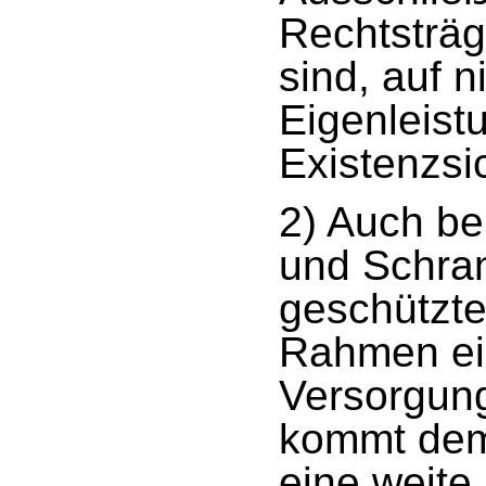
Rechtsträg
sind, auf 
Eigenleist
Existenzsi
2) Auch be
und Schran
geschützte
Rahmen ei
Versorgun
kommt dem
eine weite 