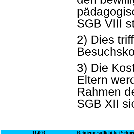
pädagogis
SGB VIII s
2) Dies tri
Besuchskon
3) Die Kos
Eltern werd
Rahmen de
SGB XII sic
11.003
Reinigungspflicht bei Schnee