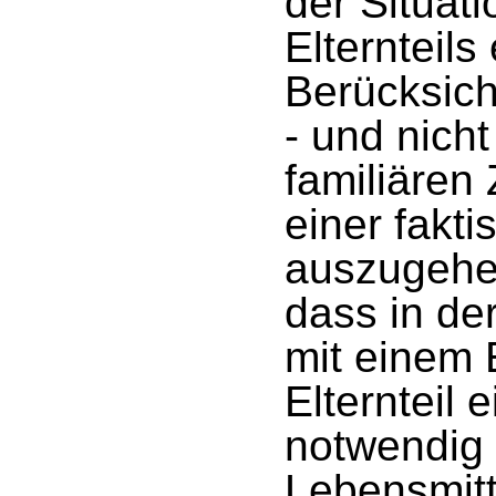
der Situat
Elternteils
Berücksich
- und nich
familiäre
einer fakti
auszugehen
dass in de
mit einem E
Elternteil 
notwendig 
Lebensmitt