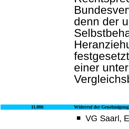
Bundesverw
denn der u
Selbstbeha
Heranziehu
festgesetz
einer unter
Vergleichs
11.006
Widerruf der Genehmigung 
VG Saarl, E