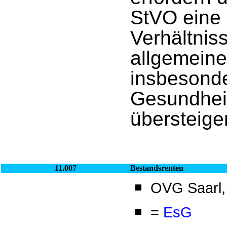
StVO eine 
Verhältnis
allgemeine
insbesond
Gesundheit
übersteige
11.007
Bestandsrenten
OVG Saarl, 
=
EsG