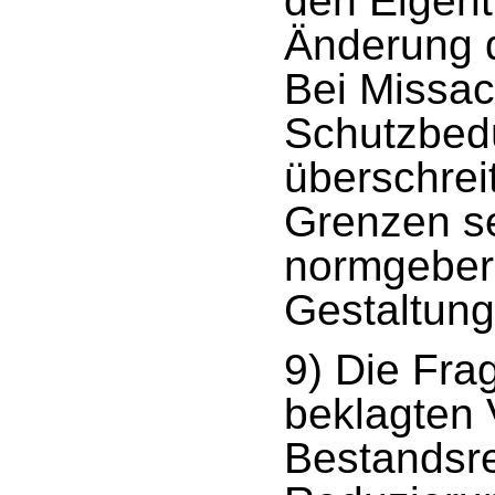
den Eigen
Änderung d
Bei Missac
Schutzbedü
überschrei
Grenzen se
normgeber
Gestaltun
9) Die Frag
beklagten 
Bestandsre