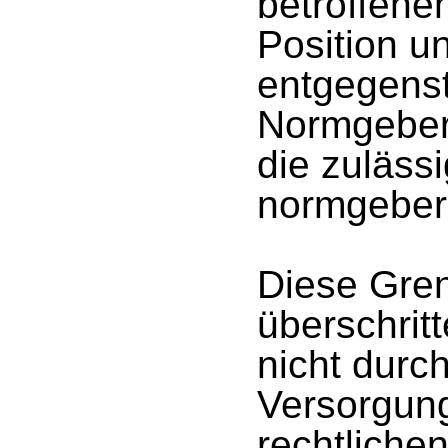
betroffene
Position u
entgegens
Normgebers
die zuläss
normgeber
Diese Gren
überschrit
nicht durc
Versorgun
rechtliche