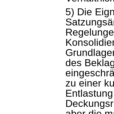
5) Die Eig
Satzungsä
Regelungen
Konsolidie
Grundlage
des Beklagt
eingeschrä
zu einer ku
Entlastun
Deckungsrü
aber die m