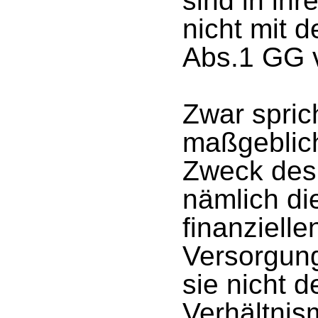
sind in ih
nicht mit 
Abs.1 GG v
Zwar sprich
maßgeblic
Zweck des
nämlich di
finanziell
Versorgun
sie nicht 
Verhältnis