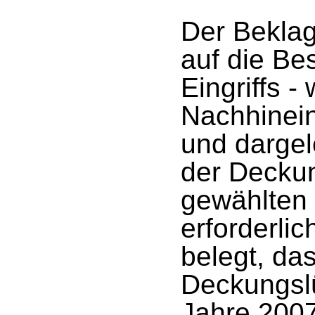
Der Beklag
auf die Be
Eingriffs 
Nachhinein
und dargel
der Decku
gewählten 
erforderlic
belegt, da
Deckungslü
Jahre 2007