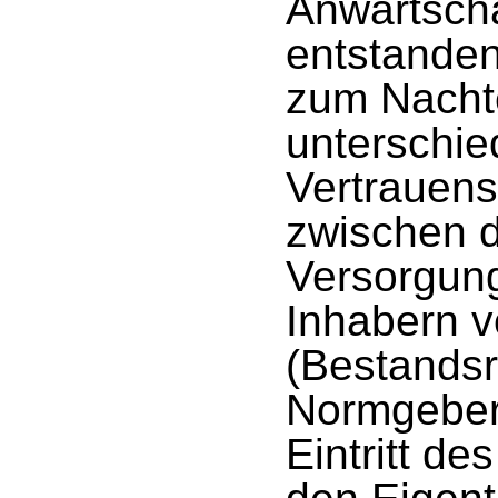
Anwartscha
entstande
zum Nachte
unterschie
Vertrauens
zwischen 
Versorgun
Inhabern 
(Bestands
Normgeber
Eintritt de