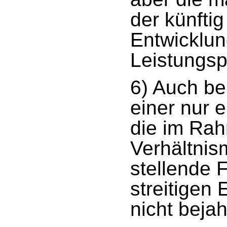
der künfti
Entwicklun
Leistungsp
6) Auch be
einer nur 
die im Ra
Verhältnis
stellende F
streitigen 
nicht beja