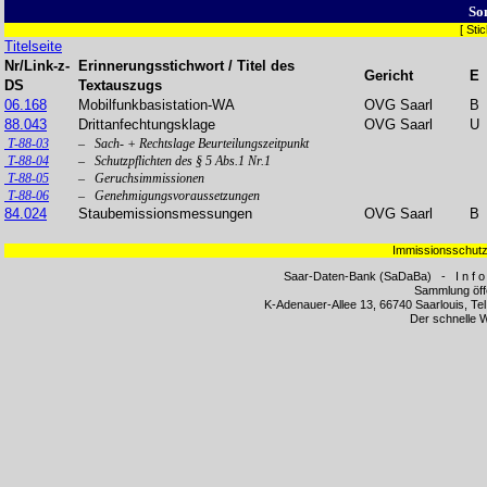
So
[ St
Titelseite
Nr/Link-z-
Erinnerungsstichwort / Titel des
Gericht
E
DS
Textauszugs
06.168
Mobilfunkbasistation-WA
OVG Saarl
B
88.043
Drittanfechtungsklage
OVG Saarl
U
T-88-03
– Sach- + Rechtslage Beurteilungszeitpunkt
T-88-04
– Schutzpflichten des § 5 Abs.1 Nr.1
T-88-05
– Geruchsimmissionen
T-88-06
– Genehmigungsvoraussetzungen
84.024
Staubemissionsmessungen
OVG Saarl
B
Immissionsschutz
Saar-Daten-Bank (SaDaBa) - I n f o 
Sammlung öff
K-Adenauer-Allee 13, 66740 Saarlouis, Te
Der schnelle 