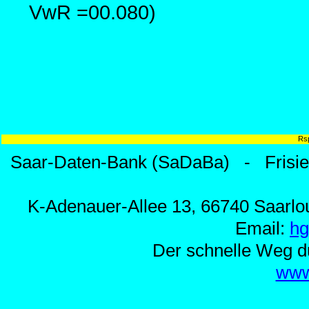
VwR =00.080)
Rs
Saar-Daten-Bank (SaDaBa) - Frisi
K-Adenauer-Allee 13, 66740 Saarlou
Email:
h
Der schnelle Weg d
www