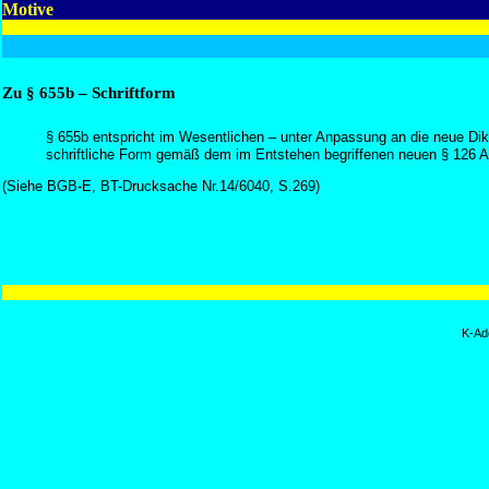
Motive
Zu § 655b – Schriftform
§ 655b entspricht im Wesentlichen – unter Anpassung an die neue Di
schriftliche Form gemäß dem im Entstehen begriffenen neuen § 126 Ab
(Siehe BGB-E, BT-Drucksache Nr.14/6040, S.269)
K-Ad