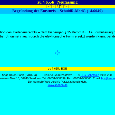
zu § 655b Neufassung
«
‹
»
[
][
][
A
][
I
][
]
Begründung des Entwurfs – SchuldR-ModG (14/6040)
ktion des Darlehensrechts – dem bisherigen § 15 VerbrKrG. Die Formulierung
s. 3 nunmehr auch durch die elektronische Form ersetzt werden kann, bei der
§
§
§
zu § 655b BGB
Saar-Daten-Bank (SaDaBa) - Frisierte Gesetzestexte - ©
H-G Schmolke
1998-2005
enauer-Allee 13, 66740 Saarlouis, Tel: 06831-988099, Fax: 06831-988066, Email:
hgs@sada
Der schnelle Weg durch's Paragraphendickicht!
www.sadaba.de