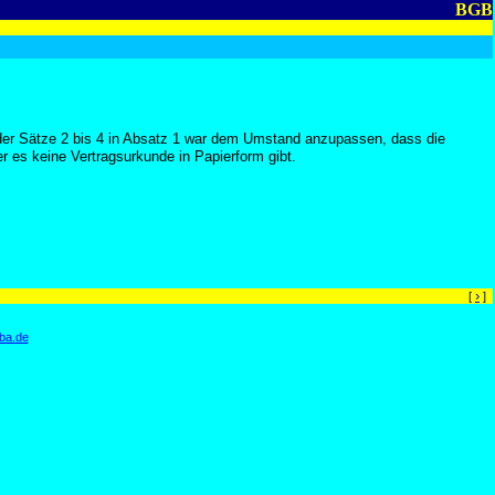
BGB
 der Sätze 2 bis 4 in Absatz 1 war dem Umstand anzupassen, dass die
 es keine Vertragsurkunde in Papierform gibt.
›
[
]
ba.de