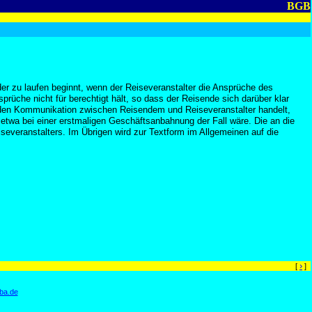
BGB
er zu laufen beginnt, wenn der Reiseveranstalter die Ansprüche des
prüche nicht für berechtigt hält, so dass der Reisende sich darüber klar
enden Kommunikation zwischen Reisendem und Reiseveranstalter handelt,
s etwa bei einer erstmaligen Geschäftsanbahnung der Fall wäre. Die an die
everanstalters. Im Übrigen wird zur Textform im Allgemeinen auf die
›
[
]
ba.de