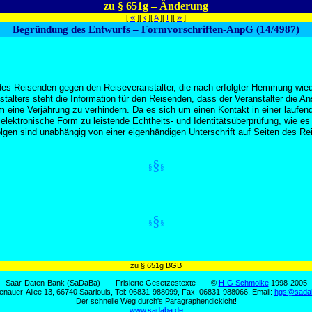
zu § 651g – Änderung
«
‹
»
[
][
][
A
][
I
][
]
Begründung des Entwurfs – Formvorschriften-AnpG (14/4987)
 des Reisenden gegen den Reiseveranstalter, die nach erfolgter Hemmung wied
alters steht die Information für den Reisenden, dass der Veranstalter die Ans
m eine Verjährung zu verhindern. Da es sich um einen Kontakt in einer lauf
 elektronische Form zu leistende Echtheits- und Identitätsüberprüfung, wie e
en sind unabhängig von einer eigenhändigen Unterschrift auf Seiten des Reis
§
§
§
§
§
§
zu § 651g BGB
Saar-Daten-Bank (SaDaBa) - Frisierte Gesetzestexte - ©
H-G Schmolke
1998-2005
enauer-Allee 13, 66740 Saarlouis, Tel: 06831-988099, Fax: 06831-988066, Email:
hgs@sada
Der schnelle Weg durch's Paragraphendickicht!
www.sadaba.de