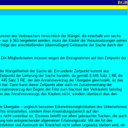
BGB
unsten des Verbrauchers hinsichtlich der Mängel, die innerhalb von sechs
– aus § 363 hergeleitet werden, muss der Käufer die Voraussetzungen seines
infolge des anschließenden (übermäßigen) Gebrauchs der Sache durch den
 ab. Die Mitgliedstaaten müssen wegen der Bezugnahmen auf den Zeitpunkt der
der Mangelfreiheit der Sache ab. Ein anderer Zeitpunkt kommt aus
n Zeitpunkt der Lieferung der Sache handeln, da gemäß § 445 Satz 1 RE die
§ 445 Satz 3 RE, der den Annahmeverzug der Übergabe gleichstellt, ist das
en hat. Dann kann dieser Zeitpunkt aber auch im Zusammenhang der
Annahmeverzug den Beginn der Frist zum Nachteil des Verkäufers beliebig
olgen des Annahmeverzugs des Käufers nicht, sondern überlässt dies den
der Übergabe – ungleich besseren Erkenntnismöglichkeiten des Unternehmers
echts einzustellen, sondern ihren Anwendungsbereich auf den
nicht vereinbar ist. Ersteres betrifft vor allem gebrauchte Sachen, die auch
ng kein entsprechender allgemeiner Erfahrungssatz. Mit der Art des
nfektion und Ausbruch der Krankheit nicht selten ungewiss bleiben wird, ob