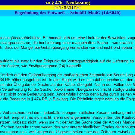
zu § 476 Neufassung
«
‹
»
[
][
][
A
][
I
][
]
Begründung des Entwurfs – SchuldR-ModG (14/6040)
rauchsgüterkaufrichtlinie. Es handelt sich um eine Umkehr der Beweislast zug
lastgrundsätzen, die bei Lieferung einer mangelhaften Sache – wie erwähnt 
, dass der Mangel bei Gefahrübergang vorhanden war und nicht erst später 
ufrichtlinie zwar für den Zeitpunkt der Vertragswidrigkeit auf die Lieferung
icht ändern, wie Erwägungsgrund (14) klarstellt.
cklich auf den Gefahrübergang als maßgeblichen Zeitpunkt zur Beurteilung 
34 RE näher ausgeführt ist. In aller Regel wird es sich dabei ohnehin um de
 mit der Übergabe der Sache auf den Käufer übergeht. Nur in den Fällen des 
 Verantwortung für die Sache, obwohl eine Übergabe noch nicht stattgefund
ist nicht ohne Bedeutung sein. Andernfalls könnte der Käufer durch seinen 
ht die Regelung in § 474 RE in Einklang. Die Richtlinie regelt nämlich die F
es Verbrauchers und die – jedenfalls in engem zeitlichen Zusammenhang mit 
 hat, empfiehlt es sich nicht, sie in die allgemeinen Vorschriften des Kaufr
zten Halbsatz nicht, wenn sie mit der Art der Sache oder der Art des Mangels 
en Sachen besteht schon wegen des sehr unterschiedlichen Grades der Abnutzu
nvereinbar sein, weil wegen der Ungewissheiten über den Zeitraum zwischen I