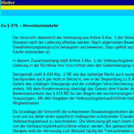
Motive
Zu § 476 – Beweislastumkehr
Die Vorschrift übernimmt die Vermutung aus Artikel 5 Abs. 3 der Verb
Monaten nach der Lieferung offenbar werden. Nach allgemeinen Beweis
Gewährleistungsanspruchs behaupten und beweisen. Dazu gehört auch
Käufer entstanden ist.
In diesem Zusammenhang stellt Artikel 3 Abs. 1 der Verbrauchsgüterka
Lieferung in der Richtlinie ihre Vorschriften über den Gefahrübergang n
Demgemäß stellt § 434 Abs. 1 RE wie das bisherige Recht auch ausdrü
Sachgründen auch gar nicht in Betracht, wie in der Begründung zu § 4
Gefahr des zufälligen Untergangs und der zufälligen Verschlechterung
anders. Mit dem Annahmeverzug überträgt das Gesetz dem Käufer die
Beweislastumkehr des § 474 RE für den Beginn der sechsmonatigen Fr
hinauszögern. Mit den Vorgaben der Verbrauchsgüterkaufrichtlinie ste
Mitgliedstaaten.
Da Grundlage der Vorschrift die schlechteren Beweismöglichkeiten d
sind und sie daher einen spezifisch Verbraucher schützenden Charakter
Verbrauchsgüterkauf zu beschränken. Die Vermutung gilt nach ihrem let
von der Verbrauchsgüterkaufrichtlinie erfasst werden. Bei gebraucht
Mangels wird die Vermutung zum Beispiel häufig bei Tierkrankheiten u