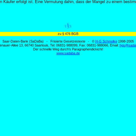
en Käufer erfolgt ist. Eine Vermutung dahin, dass der Mangel zu einem bestim
§
§
§
zu § 476 BGB
Saar-Daten-Bank (SaDaBa) - Frisierte Gesetzestexte - ©
H-G Schmolke
1998-2005
enauer-Allee 13, 66740 Saarlouis, Tel: 06831-988099, Fax: 06831-988066, Email:
hgs@sada
Der schnelle Weg durch's Paragraphendickicht!
www.sadaba.de