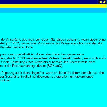
BGB
g der Ansprüche des nicht voll Geschäftsfähigen gehemmt, wenn dieser ohne
bietet § 57 ZPO, wonach der Vorsitzende des Prozessgerichts unter den dort
ertreter bestellen kann.
ners zwar zweifelhaft ist, dieser aber Bedenken gegen seine
dung des § 57 ZPO ein besonderer Vertreter bestellt werden, wenn sich auch
für die Bestellung eines Vertreters außerhalb des Rechtsstreits nicht
en in der Rechtsprechung erkannt (BGH aaO).
e Regelung auch dann eingreifen, wenn er sich nicht darum bemüht hat, den
der Geschäftsfähigkeit nur deswegen zu ergreifen, um die drohende
nnt hat.