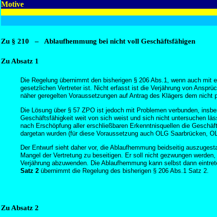
Motive
Zu § 210 – Ablaufhemmung bei nicht voll Geschäftsfähigen
Zu Absatz 1
Die Regelung übernimmt den bisherigen § 206 Abs.1, wenn auch mit e
gesetzlichen Vertreter ist. Nicht erfasst ist die Verjährung von Ans
näher geregelten Voraussetzungen auf Antrag des Klägers dem nicht pr
Die Lösung über § 57 ZPO ist jedoch mit Problemen verbunden, insbeso
Geschäftsfähigkeit weit von sich weist und sich nicht untersuchen l
nach Erschöpfung aller erschließbaren Erkenntnisquellen die Geschäfts
dargetan wurden (für diese Voraussetzung auch OLG Saarbrücken, OLG
Der Entwurf sieht daher vor, die Ablaufhemmung beidseitig auszugest
Mangel der Vertretung zu beseitigen. Er soll nicht gezwungen werde
Verjährung abzuwenden. Die Ablaufhemmung kann selbst dann eintreten
Satz 2
übernimmt die Regelung des bisherigen § 206 Abs.1 Satz 2.
Zu Absatz 2