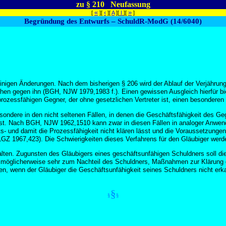
zu § 210 Neufassung
«
‹
»
[
][
][
A
][
I
][
]
Begründung des Entwurfs – SchuldR-ModG (14/6040)
inigen Änderungen. Nach dem bisherigen § 206 wird der Ablauf der Verjährun
prüchen gegen ihn (BGH, NJW 1979,1983 f.). Einen gewissen Ausgleich hierfür 
ozessfähigen Gegner, der ohne gesetzlichen Vertreter ist, einen besonderen V
ndere in den nicht seltenen Fällen, in denen die Geschäftsfähigkeit des Geg
ässt. Nach BGH, NJW 1962,1510 kann zwar in diesen Fällen in analoger Anwen
- und damit die Prozessfähigkeit nicht klären lässt und die Voraussetzungen 
Z 1967,423). Die Schwierigkeiten dieses Verfahrens für den Gläubiger werd
alten. Zugunsten des Gläubigers eines geschäftsunfähigen Schuldners soll di
n, möglicherweise sehr zum Nachteil des Schuldners, Maßnahmen zur Klärung 
, wenn der Gläubiger die Geschäftsunfähigkeit seines Schuldners nicht erka
§
§
§