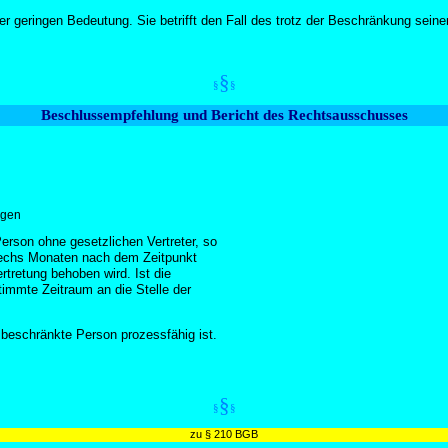
er geringen Bedeutung. Sie betrifft den Fall des trotz der Beschränkung sein
§
§
§
Beschlussempfehlung und Bericht des Rechtsausschusses
igen
Person ohne gesetzlichen Vertreter, so
n sechs Monaten nach dem Zeitpunkt
rtretung behoben wird. Ist die
stimmte Zeitraum an die Stelle der
 beschränkte Person prozessfähig ist.
§
§
§
zu § 210 BGB