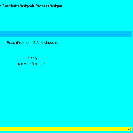
er Geschäftsfähigkeit Prozessfähigen.
Beschlüsse des 6.Ausschusses
§ 210
u n v e r ä n d e r t
›
[
]