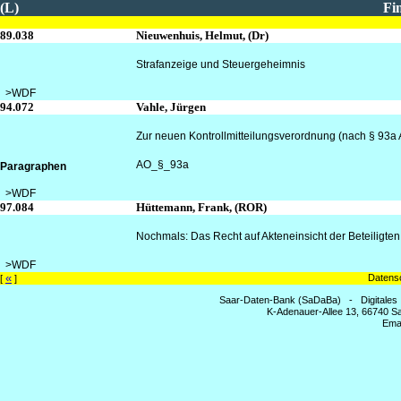
(L)
Fi
89.038
Nieuwenhuis, Helmut, (Dr)
Strafanzeige und Steuergeheimnis
>WDF
94.072
Vahle, Jürgen
Zur neuen Kontrollmitteilungsverordnung (nach § 93a
AO_§_93a
Paragraphen
>WDF
97.084
Hüttemann, Frank, (ROR)
Nochmals: Das Recht auf Akteneinsicht der Beteiligten
>WDF
«
Datensc
[
]
Saar-Daten-Bank (SaDaBa) - Digitales
K-Adenauer-Allee 13, 66740 Sa
Ema