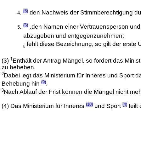
(6)
den Nachweis der Stimmberechtigung dur
(6)
den Namen einer Vertrauensperson und 
a
abzugeben und entgegenzunehmen;
fehlt diese Bezeichnung, so gilt der erste
b
1
(3)
Enthält der Antrag Mängel, so fordert das Minis
zu beheben.
2
Dabei legt das Ministerium für Inneres und Sport d
(9)
Behebung hin
.
3
Nach Ablauf der Frist können die Mängel nicht m
(10)
(4)
(4)
Das Ministerium für Inneres
und Sport
teil