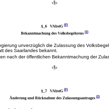
§
§
§
(F)
§_6 VAbstG
(1)
Bekanntmachung des Volksbegehrens
regierung unverzüglich die Zulassung des Volksbeg
att des Saarlandes bekannt.
chen nach der öffentlichen Bekanntmachung der Zul
§
§
§
(F)
§_7 VAbstG
(2)
Änderung und Rücknahme des Zulassungsantrages