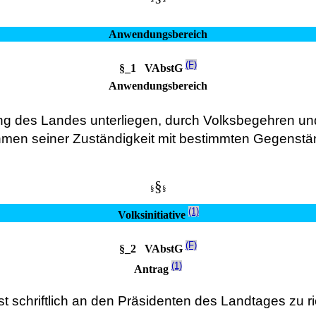
Anwendungsbereich
(F)
§_1 VAbstG
Anwendungsbereich
ng des Landes unterliegen, durch Volksbegehren und
ahmen seiner Zuständigkeit mit bestimmten Gegenstän
§
§
§
(1)
Volksinitiative
(F)
§_2 VAbstG
(1)
Antrag
st schriftlich an den Präsidenten des Landtages zu ri