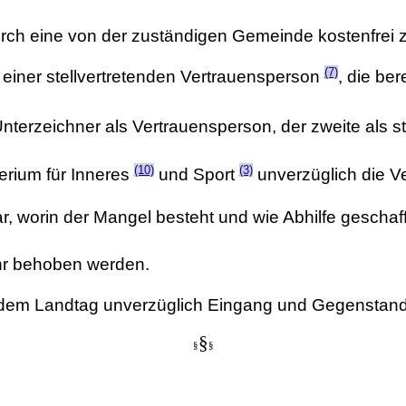
ch eine von der zuständigen Gemeinde kostenfrei z
(7)
einer stellvertretenden Vertrauensperson
, die be
 Unterzeichner als Vertrauensperson, der zweite als 
(10)
(3)
terium für Inneres
und Sport
unverzüglich die V
ar, worin der Mangel besteht und wie Abhilfe gescha
ehr behoben werden.
t dem Landtag unverzüglich Eingang und Gegenstand
§
§
§