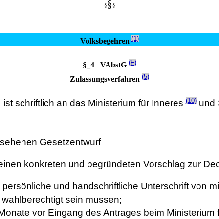
§
§
§
(1)
Volksbegehren
(F)
§_4 VAbstG
(5)
Zulassungsverfahren
(10)
t schriftlich an das Ministerium für Inneres
und 
ersehenen Gesetzentwurf
nen konkreten und begründeten Vorschlag zur Dec
 persönliche und handschriftliche Unterschrift von 
 wahlberechtigt sein müssen;
 Monate vor Eingang des Antrages beim Ministerium 