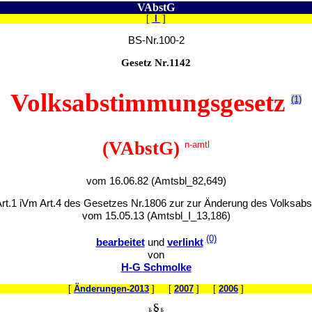
VAbstG
[
I
]
BS-Nr.100-2
Gesetz Nr.1142
Volksabstimmungsgesetz
(1)
(VAbstG)
n-amtl
vom 16.06.82 (Amtsbl_82,649)
 Art.1 iVm Art.4 des Gesetzes Nr.1806 zur zur Änderung des Volksa
vom 15.05.13 (Amtsbl_I_13,186)
(0)
bearbeitet
und
verlinkt
von
H-G Schmolke
[
Änderungen-2013
] [
2007
] [
2006
]
§
§
§