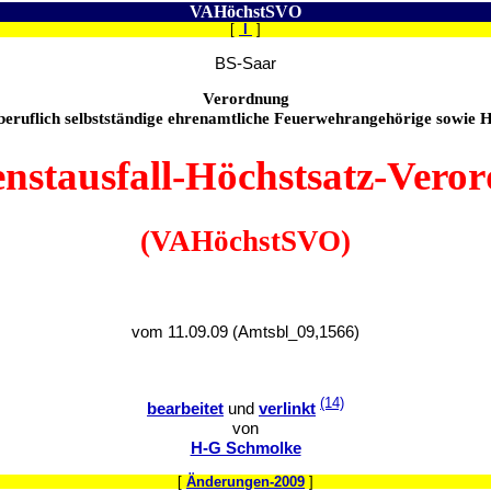
VAHöchstSVO
[
I
]
BS-Saar
Verordnung
r beruflich selbstständige ehrenamtliche Feuerwehrangehörige sowie 
enstausfall-Höchstsatz-Vero
(VAHöchstSVO)
vom 11.09.09 (Amtsbl_09,1566)
(14)
bearbeitet
und
verlinkt
von
H-G Schmolke
[
Änderungen-2009
]