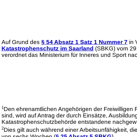
Auf Grund des
§ 54 Absatz 1 Satz 1 Nummer 7
in 
Katastrophenschutz im Saarland
(SBKG) vom 29. 
verordnet das Ministerium für Inneres und Sport n
1
Den ehrenamtlichen Angehörigen der Freiwilligen F
sind, wird auf Antrag der durch Einsätze, Ausbild
Katastrophenschutzbehörde entstandene nachgewies
2
Dies gilt auch während einer Arbeitsunfähigkeit, d
von sechs Wochen (
§ 25 Absatz 5 SBKG
).