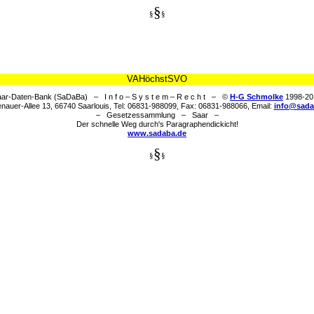
§
§
§
VAHöchstSVO
ar-Daten-Bank (SaDaBa) – I n f o – S y s t e m – R e c h t – ©
H-G Schmolke
1998-20
nauer-Allee 13, 66740 Saarlouis, Tel: 06831-988099, Fax: 06831-988066, Email:
info@sada
– Gesetzessammlung – Saar –
Der schnelle Weg durch's Paragraphendickicht!
www.sadaba.de
§
§
§