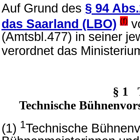
Auf Grund des
§ 94 Abs.
(f)
das Saarland (LBO)
v
(Amtsbl.477) in seiner j
verordnet das Ministeriu
§ 1
Technische Bühnenvors
1
(1)
Technische Bühnenv