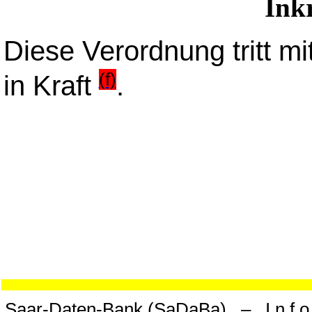
Inkr
Diese Verordnung tritt m
(f)
in Kraft
.
Saar-Daten-Bank (SaDaBa) – I n f o 