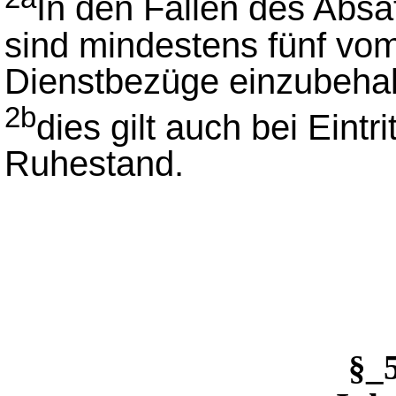
In den Fällen des Absa
sind mindestens fünf vo
Dienstbezüge einzubehal
2b
dies gilt auch bei Eintr
Ruhestand.
§_