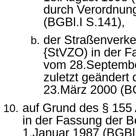
durch Verordnun
(BGBl.I S.141),
der Straßenverk
{StVZO) in der 
vom 28.Septembe
zuletzt geändert
23.März 2000 (BG
auf Grund des § 155
in der Fassung der
1.Januar 1987 (BGBl.