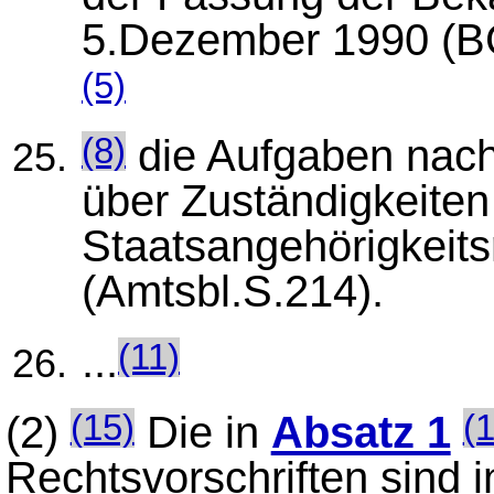
5.Dezember 1990 (BG
(5)
die Aufgaben nach
(8)
über Zuständigkeite
Staatsangehörigkeits
(Amtsbl.S.214).
...
(11)
(2)
Die in
Absatz 1
(15)
(
Rechtsvorschriften sind 