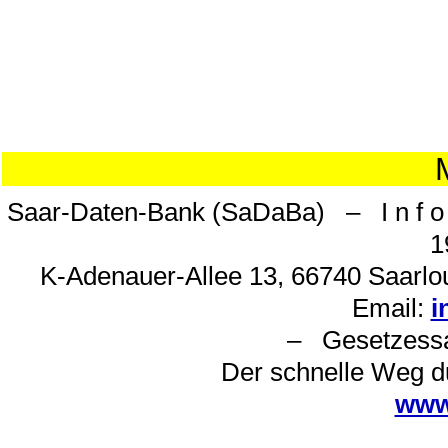
Saar-Daten-Bank (SaDaBa) – I n f o 
1
K-Adenauer-Allee 13, 66740 Saarlou
Email:
i
– Gesetzes
Der schnelle Weg d
www