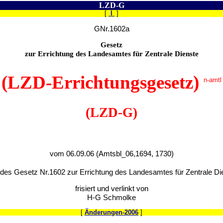
LZD-G
[
I
]
GNr.1602a
Gesetz
zur Errichtung des Landesamtes für Zentrale Dienste
(LZD-Errichtungsgesetz)
n-amtl
(LZD-G)
vom 06.09.06 (Amtsbl_06,1694, 1730)
1 des Gesetz Nr.1602 zur Errichtung des Landesamtes für Zentrale D
frisiert und verlinkt von
H-G Schmolke
[
Änderungen-2006
]