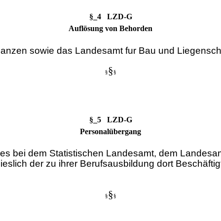
§_4 LZD-G
Auflösung von Behorden
nanzen sowie das Landesamt fur Bau und Liegenscha
§
§
§
§_5 LZD-G
Personalübergang
etzes bei dem Statistischen Landesamt, dem Landes
ieslich der zu ihrer Berufsausbildung dort Beschäf
§
§
§