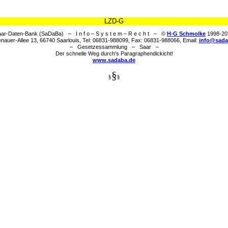
LZD-G
ar-Daten-Bank (SaDaBa) – I n f o – S y s t e m – R e c h t – ©
H-G Schmolke
1998-20
nauer-Allee 13, 66740 Saarlouis, Tel: 06831-988099, Fax: 06831-988066, Email:
info@sada
– Gesetzessammlung – Saar –
Der schnelle Weg durch's Paragraphendickicht!
www.sadaba.de
§
§
§