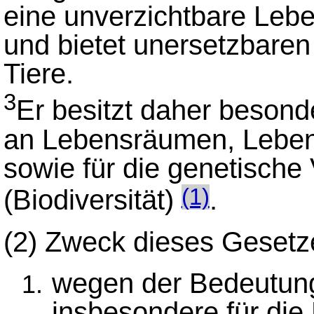
eine unverzichtbare Leb
und bietet unersetzbare
Tiere.
3
Er besitzt daher besonde
an Lebensräumen, Leben
sowie für die genetische V
(Biodiversität)
.
(1)
(2) Zweck dieses Gesetze
wegen der Bedeutung
insbesondere für die 