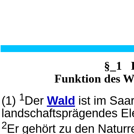
§_1 
Funktion des W
1
(1)
Der
Wald
ist im Saar
landschaftsprägendes El
2
Er gehört zu den Naturr