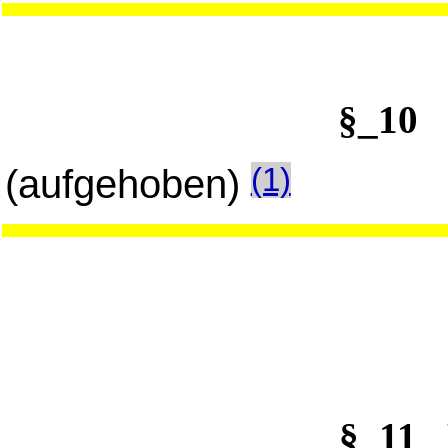
§_10
(aufgehoben)
(1)
§_11