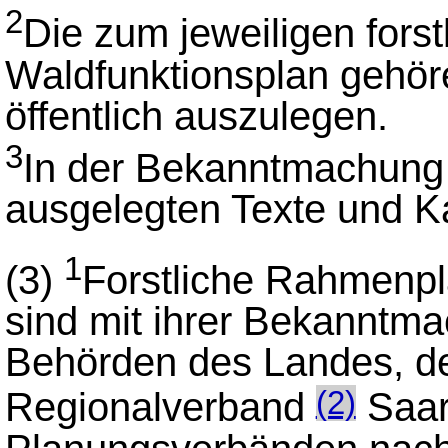
2
Die zum jeweiligen for
Waldfunktionsplan gehör
öffentlich auszulegen.
3
In der Bekanntmachung m
ausgelegten Texte und K
1
(3)
Forstliche Rahmenpl
sind mit ihrer Bekanntm
Behörden des Landes, d
Regionalverband
Saar
(2)