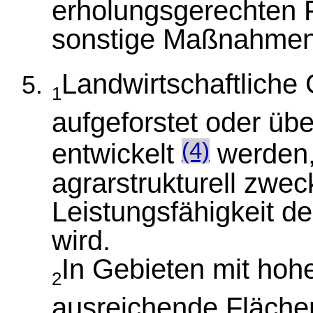
erholungsgerechten F
sonstige Maßnahmen
Landwirtschaftliche
1
aufgeforstet oder üb
entwickelt
werden, 
(4)
agrarstrukturell zwec
Leistungsfähigkeit d
wird.
In Gebieten mit hoh
2
ausreichende Flächen