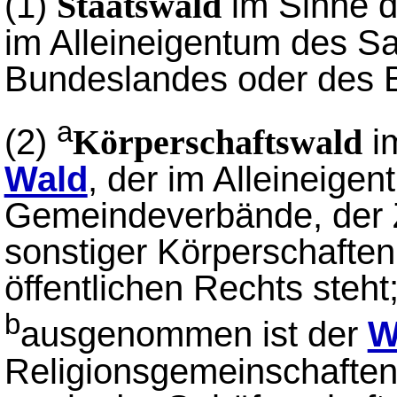
(1)
im Sinne d
Staatswald
im Alleineigentum des S
Bundeslandes oder des B
a
(2)
im
Körperschaftswald
Wald
, der im Alleineige
Gemeindeverbände, der
sonstiger Körperschaften
öffentlichen Rechts steht
b
ausgenommen ist der
W
Religionsgemeinschaften