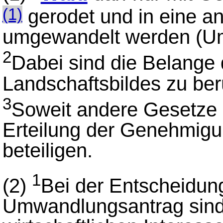
gerodet und in eine a
(1)
umgewandelt werden (U
2
Dabei sind die Belange
Landschaftsbildes zu ber
3
Soweit andere Gesetze d
Erteilung der Genehmig
beteiligen.
1
(2)
Bei der Entscheidun
Umwandlungsantrag sind 