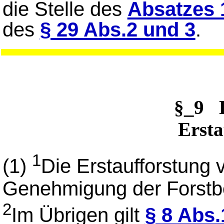
die Stelle des
Absatzes 
des
§ 29 Abs.2 und 3
.
§_9 
Ersta
1
(1)
Die Erstaufforstung
Genehmigung der Forst
2
Im Übrigen gilt
§ 8 Abs.