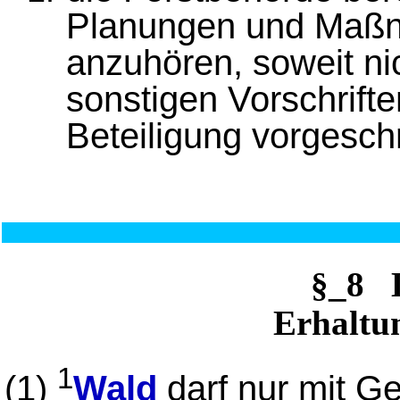
Planungen und Maßn
anzuhören, soweit n
sonstigen Vorschrift
Beteiligung vorgeschr
§_8 
Erhaltu
1
(1)
Wald
darf nur mit G