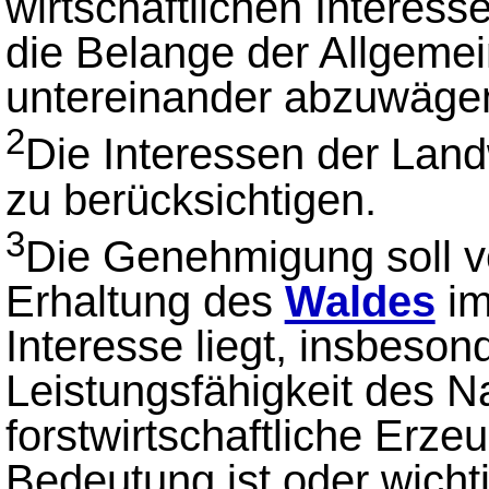
wirtschaftlichen Interes
die Belange der Allgeme
untereinander abzuwäge
2
Die Interessen der Lan
zu berücksichtigen.
3
Die Genehmigung soll v
Erhaltung des
Waldes
im
Interesse liegt, insbeso
Leistungsfähigkeit des N
forstwirtschaftliche Erz
Bedeutung ist oder wicht