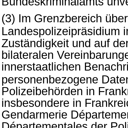
Bundeskriminalamts unver
(3)
Im Grenzbereich überm
Landespolizeipräsidium
Zuständigkeit und auf d
bilateralen Vereinbarung
innerstaatlichen Benachr
personenbezogene Dat
Polizeibehörden in Fran
insbesondere in Frankre
Gendarmerie Département
Départementales der Poli