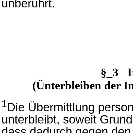
unberührt.
§_3 I
(Ünterbleiben der I
1
Die Übermittlung pers
unterbleibt, soweit Grun
dass dadurch gegen den