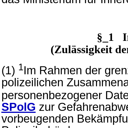
§_1 I
(Zulässigkeit d
1
(1)
Im Rahmen der gren
polizeilichen Zusammenar
personenbezogener Dat
SPolG
zur Gefahrenabweh
vorbeugenden Bekämpfun