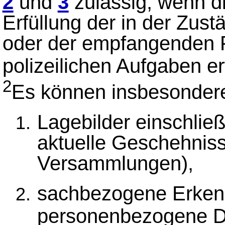
2
und
3
zulässig, wenn d
Erfüllung der in der Zust
oder der empfangenden P
polizeilichen Aufgaben er
2
Es können insbesondere
Lagebilder einschließ
aktuelle Geschehnis
Versammlungen),
sachbezogene Erken
personenbezogene 