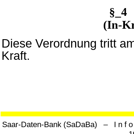
§_4
(In-Kr
Diese Verordnung tritt a
Kraft.
Saar-Daten-Bank (SaDaBa) – I n f o 
1