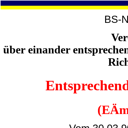
BS-N
Ve
über einander entspreche
Rich
Entsprechen
(EÄm