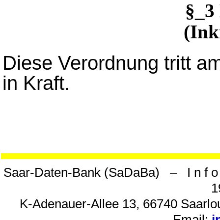
§_3
(Ink
Diese Verordnung tritt a
in Kraft.
Saar-Daten-Bank (SaDaBa) – I n f o 
1
K-Adenauer-Allee 13, 66740 Saarlou
Email:
i