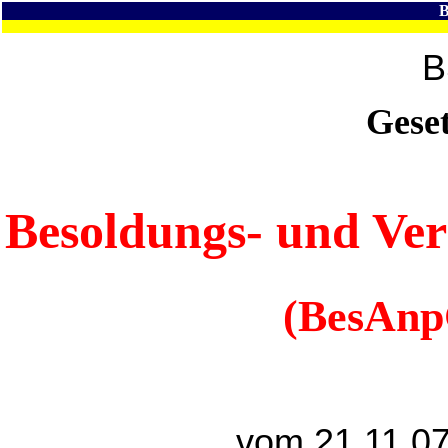
B
B
Gese
Besoldungs- und Ve
(BesAnp
vom 21.11.07