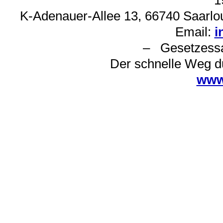
1
K-Adenauer-Allee 13, 66740 Saarlou
Email:
i
– Gesetzes
Der schnelle Weg d
www