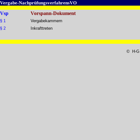
Vergabe-NachprüfungsverfahrensVO
Vsp
Vorspann-Dokument
§ 1
Vergabekammern
§ 2
Inkrafttreten
© H-G