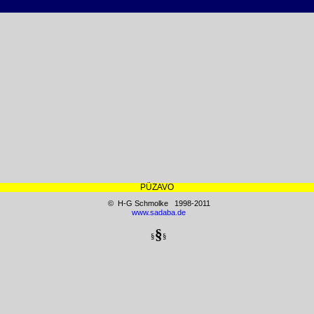
PÜZAVO
© H-G Schmolke 1998-2011
www.sadaba.de
§
§
§