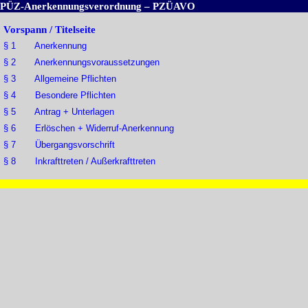
PÜZ-Anerkennungsverordnung – PZÜAVO
Vorspann / Titelseite
§ 1 Anerkennung
§ 2 Anerkennungsvoraussetzungen
§ 3 Allgemeine Pflichten
§ 4 Besondere Pflichten
§ 5 Antrag + Unterlagen
§ 6 Erlöschen + Widerruf-Anerkennung
§ 7 Übergangsvorschrift
§ 8 Inkrafttreten / Außerkrafttreten