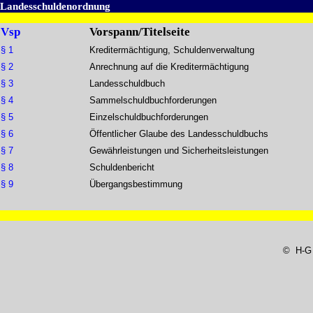
Landesschuldenordnung
Vsp
Vorspann/Titelseite
§ 1
Kreditermächtigung, Schuldenverwaltung
§ 2
Anrechnung auf die Kreditermächtigung
§ 3
Landesschuldbuch
§ 4
Sammelschuldbuchforderungen
§ 5
Einzelschuldbuchforderungen
§ 6
Öffentlicher Glaube des Landesschuldbuchs
§ 7
Gewährleistungen und Sicherheitsleistungen
§ 8
Schuldenbericht
§ 9
Übergangsbestimmung
© H-G