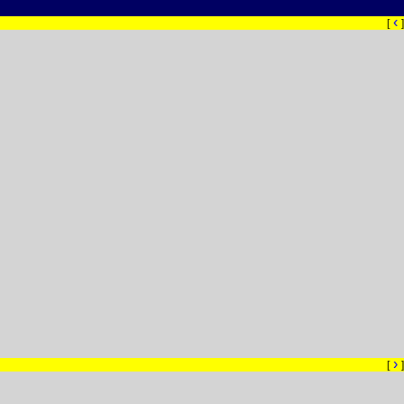
‹
[
]
›
[
]