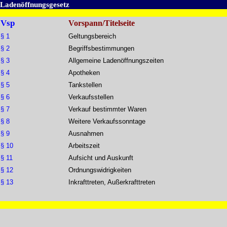
Ladenöffnungsgesetz
Vsp
Vorspann/Titelseite
§ 1
Geltungsbereich
§ 2
Begriffsbestimmungen
§ 3
Allgemeine Ladenöffnungszeiten
§ 4
Apotheken
§ 5
Tankstellen
§ 6
Verkaufsstellen
§ 7
Verkauf bestimmter Waren
§ 8
Weitere Verkaufssonntage
§ 9
Ausnahmen
§ 10
Arbeitszeit
§ 11
Aufsicht und Auskunft
§ 12
Ordnungswidrigkeiten
§ 13
Inkrafttreten, Außerkrafttreten