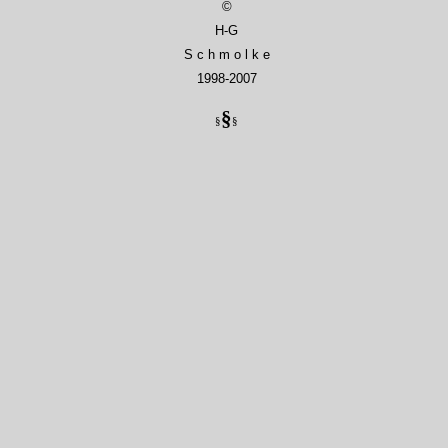
©
H-G
S c h m o l k e
1998-2007
§
§
§