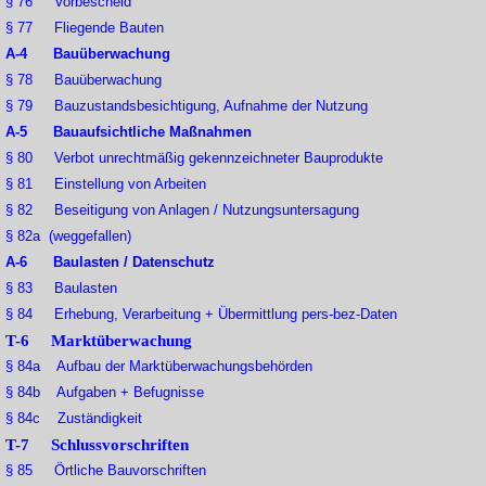
§ 76 Vorbescheid
§ 77 Fliegende Bauten
A-4 Bauüberwachung
§ 78 Bauüberwachung
§ 79 Bauzustandsbesichtigung, Aufnahme der Nutzung
A-5 Bauaufsichtliche Maßnahmen
§ 80 Verbot unrechtmäßig gekennzeichneter Bauprodukte
§ 81 Einstellung von Arbeiten
§ 82 Beseitigung von Anlagen / Nutzungsuntersagung
§ 82a (weggefallen)
A-6 Baulasten / Datenschutz
§ 83 Baulasten
§ 84 Erhebung, Verarbeitung + Übermittlung pers-bez-Daten
T-6 Marktüberwachung
§ 84a Aufbau der Marktüberwachungsbehörden
§ 84b Aufgaben + Befugnisse
§ 84c Zuständigkeit
T-7 Schlussvorschriften
§ 85 Örtliche Bauvorschriften