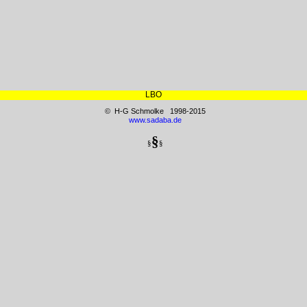
LBO
© H-G Schmolke 1998-2015
www.sadaba.de
§
§
§