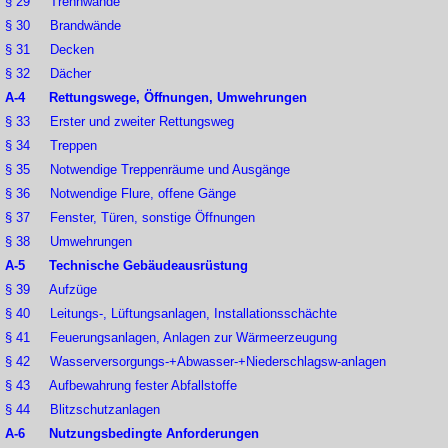
§ 29 Trennwände
§ 30 Brandwände
§ 31 Decken
§ 32 Dächer
A-4 Rettungswege, Öffnungen, Umwehrungen
§ 33 Erster und zweiter Rettungsweg
§ 34 Treppen
§ 35 Notwendige Treppenräume und Ausgänge
§ 36 Notwendige Flure, offene Gänge
§ 37 Fenster, Türen, sonstige Öffnungen
§ 38 Umwehrungen
A-5 Technische Gebäudeausrüstung
§ 39 Aufzüge
§ 40 Leitungs-, Lüftungsanlagen, Installationsschächte
§ 41 Feuerungsanlagen, Anlagen zur Wärmeerzeugung
§ 42 Wasserversorgungs-+Abwasser-+Niederschlagsw-anlagen
§ 43 Aufbewahrung fester Abfallstoffe
§ 44 Blitzschutzanlagen
A-6 Nutzungsbedingte Anforderungen