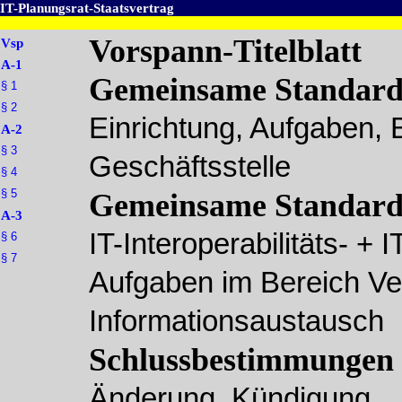
IT-Planungsrat-Staatsvertrag
Vorspann-Titelblatt
Vsp
A-1
Gemeinsame Standards
§ 1
§ 2
Einrichtung, Aufgaben,
A-2
§ 3
Geschäftsstelle
§ 4
§ 5
Gemeinsame Standard
A-3
IT-Interoperabilitäts- + 
§ 6
§ 7
Aufgaben im Bereich Ve
Informationsaustausch
Schlussbestimmungen
Änderung, Kündigung