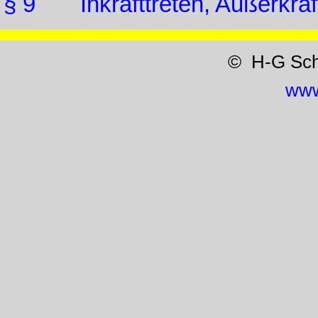
§ 9 Inkrafttreten, Außerkraft
© H-G Sc
www