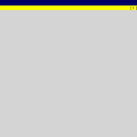
‹
[
]