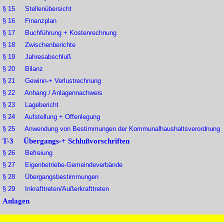
§ 15 Stellenübersicht
§ 16 Finanzplan
§ 17 Buchführung + Kostenrechnung
§ 18 Zwischenberichte
§ 19 Jahresabschluß
§ 20 Bilanz
§ 21 Gewinn-+ Verlustrechnung
§ 22 Anhang / Anlagennachweis
§ 23 Lagebericht
§ 24 Aufstellung + Offenlegung
§ 25 Anwendung von Bestimmungen der Kommunalhaushaltsverordnung
T-3 Übergangs-+ Schlußvorschriften
§ 26 Befreiung
§ 27 Eigenbetriebe-Gemeindeverbände
§ 28 Übergangsbestimmungen
§ 29 Inkrafttreten/Außerkrafttreten
Anlagen