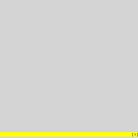
›
[
]