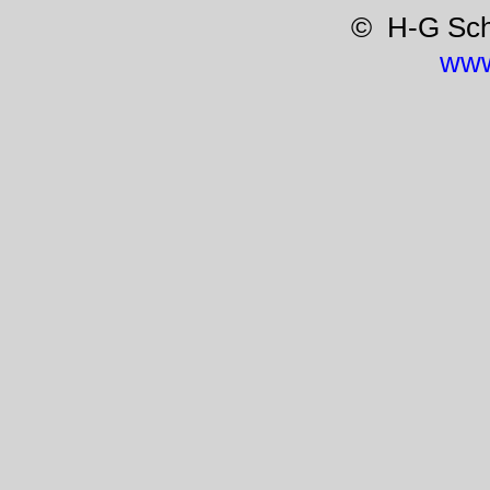
© H-G Sc
www