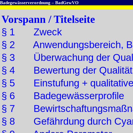
Badegewässerverordnung – BadGewVO
Vorspann / Titelseite
§ 1 Zweck
§ 2 Anwendungsbereich, Be
§ 3 Überwachung der Quali
§ 4 Bewertung der Qualität
§ 5 Einstufung + qualitativ
§ 6 Badegewässerprofile
§ 7 Bewirtschaftungsmaßna
§ 8 Gefährdung durch Cyan