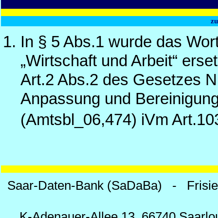
z
In § 5 Abs.1 wurde das Wor
„Wirtschaft und Arbeit“ erse
Art.2 Abs.2 des Gesetzes Nr
Anpassung und Bereinigun
(Amtsbl_06,474) iVm Art.10
Saar-Daten-Bank (SaDaBa) - Frisi
K-Adenauer-Allee 13, 66740 Saarlou