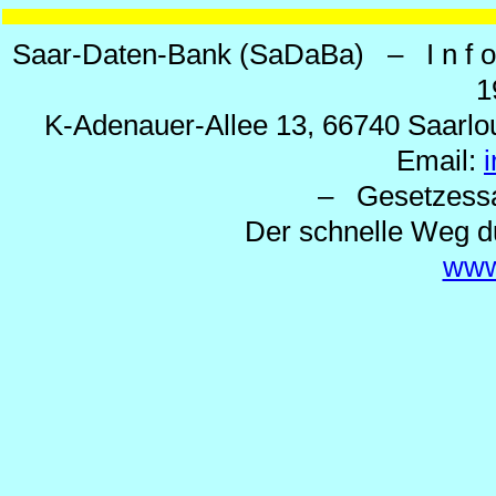
Saar-Daten-Bank (SaDaBa) – I n f o 
1
K-Adenauer-Allee 13, 66740 Saarlou
Email:
– Gesetzes
Der schnelle Weg d
www