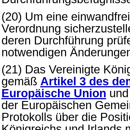
(20)
Um eine einwandfre
Verordnung sicherzustell
deren Durchführung prüf
notwendigen Änderungen
(21)
Das Vereinigte Köni
gemäß
Artikel 3 des de
Europäische Union
und 
der Europäischen Gemein
Protokolls über die Posit
Königreichs und Irlands m