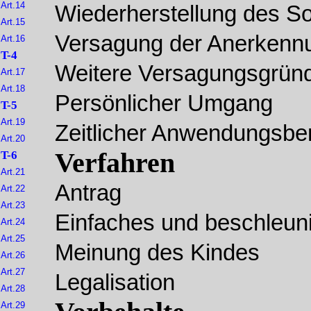
Art.14
Wiederherstellung des So
Art.15
Versagung der Anerkenn
Art.16
T-4
Weitere Versagungsgrün
Art.17
Art.18
Persönlicher Umgang
T-5
Art.19
Zeitlicher Anwendungsbe
Art.20
Verfahren
T-6
Art.21
Antrag
Art.22
Art.23
Einfaches und beschleuni
Art.24
Art.25
Meinung des Kindes
Art.26
Art.27
Legalisation
Art.28
Art.29