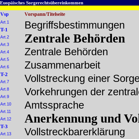
Euopäisches Sorgerechtsübereinkommen
Vsp
Vorspann/Titelseite
Begriffsbestimmungen
Art.1
T-1
Zentrale Behörden
Art.2
Art.3
Zentrale Behörden
Art.4
Art.5
Zusammenarbeit
Art.6
T-2
Vollstreckung einer Sorg
Art.7
Vorkehrungen der zentra
Art.8
Art.9
Amtssprache
Art.10
Art.11
Anerkennung und Vol
Art.12
T-3
Vollstreckbarerklärung
Art.13