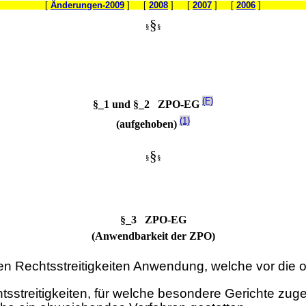
[
Änderungen-2009
] [
2008
] [
2007
] [
2006
]
§
§
§
(F)
§_1 und §_2 ZPO-EG
(1)
(aufgehoben)
§
§
§
§_3 ZPO-EG
(Anwendbarkeit der ZPO)
chen Rechtsstreitigkeiten Anwendung, welche vor die 
chtsstreitigkeiten, für welche besondere Gerichte z