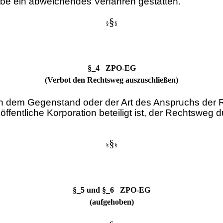
lbe ein abweichendes Verfahren gestatten.
§
§
§
§_4 ZPO-EG
(Verbot den Rechtsweg auszuschließen)
ach dem Gegenstand oder der Art des Anspruchs der R
öffentliche Korporation beteiligt ist, der Rechtsweg
§
§
§
§_5 und §_6 ZPO-EG
(aufgehoben)