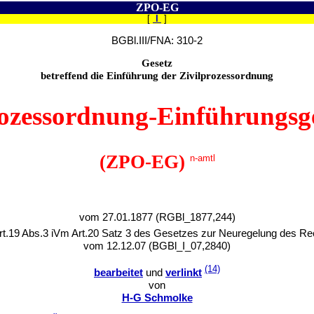
ZPO-EG
[
I
]
BGBl.III/FNA: 310-2
Gesetz
betreffend die Einführung der Zivilprozessordnung
rozessordnung-Einführungsg
(ZPO-EG)
n-amtl
vom 27.01.1877 (RGBl_1877,244)
Art.19 Abs.3 iVm Art.20 Satz 3 des Gesetzes zur Neuregelung des R
vom 12.12.07 (BGBl_I_07,2840)
(14)
bearbeitet
und
verlinkt
von
H-G Schmolke