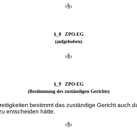
§
§
§
§_8 ZPO-EG
(aufgehoben)
§
§
§
§_9 ZPO-EG
(Bestimmung des zuständigen Gerichts)
treitigkeiten bestimmt das zuständige Gericht auch 
zu entscheiden hätte.
§
§
§