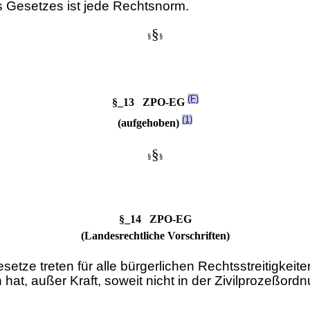
s Gesetzes ist jede Rechtsnorm.
§
§
§
(F)
§_13 ZPO-EG
(1)
(aufgehoben)
§
§
§
§_14 ZPO-EG
(Landesrechtliche Vorschriften)
setze treten für alle bürgerlichen Rechtsstreitigke
 hat, außer Kraft, soweit nicht in der Zivilprozeßord