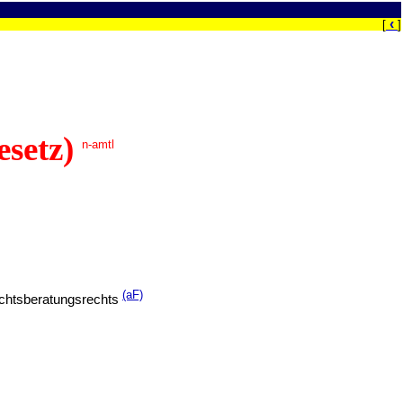
‹
[
]
esetz)
n-amtl
(aF)
echtsberatungsrechts