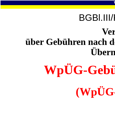
BGBl.III
Ve
über Gebühren nach d
Übern
WpÜG-Gebü
(WpÜG