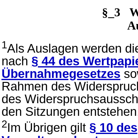
§_3 
A
1
Als Auslagen werden die
nach
§ 44 des Wertpapi
Übernahmegesetzes
sow
Rahmen des Widerspruch
des Widerspruchsausschu
den Sitzungen entstehen
2
Im Übrigen gilt
§ 10 des