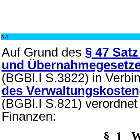
A-1
Auf Grund des
§ 47 Satz
und Übernahmegesetz
(BGBl.I S.3822) in Verb
des Verwaltungskosten
(BGBl.I S.821) verordne
Finanzen:
§_1 