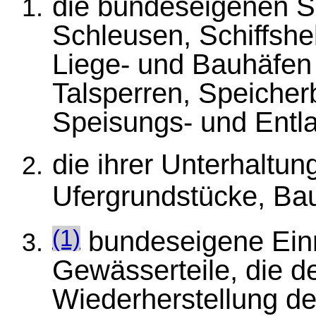
die bundeseigenen Sc
Schleusen, Schiffsh
Liege- und Bauhäfen
Talsperren, Speiche
Speisungs- und Entl
die ihrer Unterhaltu
Ufergrundstücke, Ba
bundeseigene Einr
(1)
Gewässerteile, die d
Wiederherstellung de