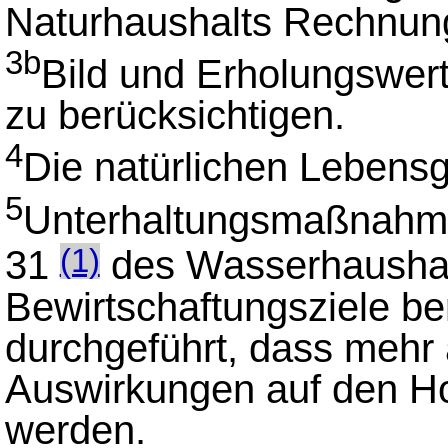
Naturhaushalts Rechnung
3b
Bild und Erholungswer
zu berücksichtigen.
4
Die natürlichen Lebens
5
Unterhaltungsmaßnahme
31
des Wasserhausha
(1)
Bewirtschaftungsziele b
durchgeführt, dass mehr 
Auswirkungen auf den H
werden.