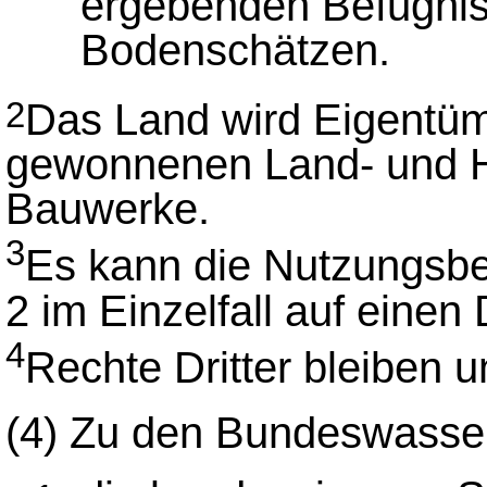
ergebenden Befugnis
Bodenschätzen.
Das Land wird Eigentü
2
gewonnenen Land- und Ha
Bauwerke.
3
Es kann die Nutzungsb
2 im Einzelfall auf einen 
4
Rechte Dritter bleiben u
(4)
Zu den Bundeswasser