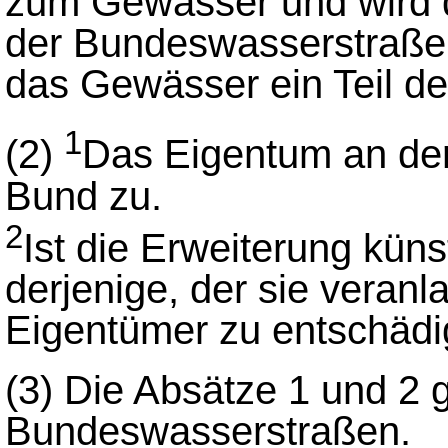
zum Gewässer und wird 
der Bundeswasserstraße f
das Gewässer ein Teil d
1
(2)
Das Eigentum an de
Bund zu.
2
Ist die Erweiterung künst
derjenige, der sie veranl
Eigentümer zu entschädi
(3)
Die Absätze 1 und 2 g
Bundeswasserstraßen.