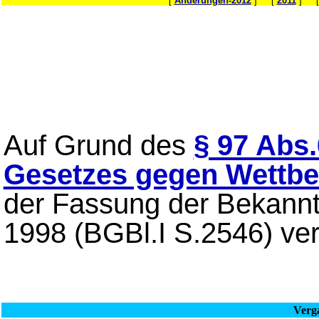
[
Änderungen-2012
] [
2011
] 
Auf Grund des
§ 97 Abs.
Gesetzes gegen Wettb
der Fassung der Bekann
1998 (BGBl.I S.2546) ve
Verg