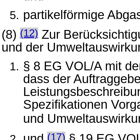
partikelförmige Abga
(8)
Zur Berücksichti
(12)
und der Umweltauswirkun
§ 8 EG VOL/A mit d
dass der Auftraggebe
Leistungsbeschreibun
Spezifikationen Vor
und Umweltauswirku
und
§ 19 EG VOL
(17)