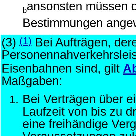
ansonsten müssen d
b
Bestimmungen angew
(3)
Bei Aufträgen, de
(1)
Personennahverkehrsleis
Eisenbahnen sind, gilt
Ab
Maßgaben:
Bei Verträgen über ei
Laufzeit von bis zu d
eine freihändige Ver