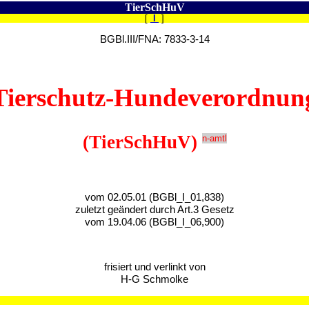
TierSchHuV
[
I
]
BGBl.III/FNA: 7833-3-14
Tierschutz-Hundeverordnun
(TierSchHuV)
n-amtl
vom 02.05.01 (BGBl_I_01,838)
zuletzt geändert durch Art.3 Gesetz
vom 19.04.06 (BGBl_I_06,900)
frisiert und verlinkt von
H-G Schmolke