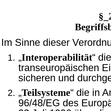
§_
Begriff
Im Sinne dieser Verordn
„
“ di
Interoperabilität
transeuropäischen E
sicheren und durchg
„
“ die in A
Teilsysteme
96/48/EG des Europ