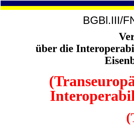
BGBl.III/F
Ve
über die Interoperabi
Eisen
(Transeuropä
Interoperabi
(