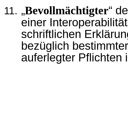
„
“ d
Bevollmächtigter
einer Interoperabilit
schriftlichen Erkläru
bezüglich bestimmte
auferlegter Pflichte