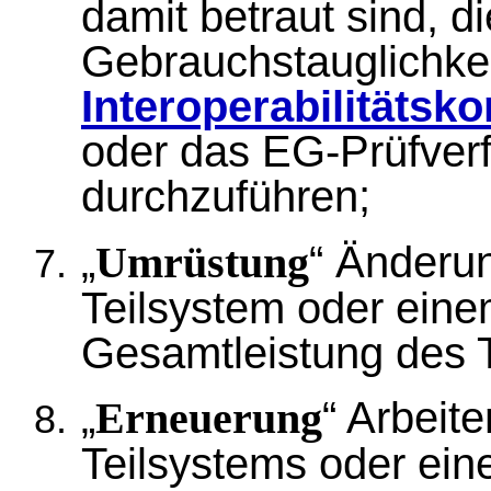
damit betraut sind, d
Gebrauchstauglichkei
Interoperabilitäts
oder das EG-Prüfver
durchzuführen;
„
“ Änderu
Umrüstung
Teilsystem oder eine
Gesamtleistung des T
„
“ Arbeit
Erneuerung
Teilsystems oder eine