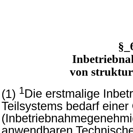
§_
Inbetriebn
von struktur
1
(1)
Die erstmalige Inbet
Teilsystems bedarf eine
(Inbetriebnahmegenehmig
anwendbaren Technischen