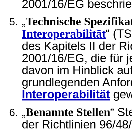
2001/16/EG beschri
„
Technische Spezifikat
“ (TS
Interoperabilität
des Kapitels II der R
2001/16/EG, die für j
davon im Hinblick auf
grundlegenden Anfor
Interoperabilität
gew
„
“ St
Benannte Stellen
der Richtlinien 96/4