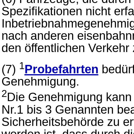
Spezifikationen nicht er
Inbetriebnahmegenehmig
nach anderen eisenbahnre
den öffentlichen Verkehr
1
(7)
Probefahrten
bedürf
Genehmigung.
2
Die Genehmigung kann v
Nr.1 bis 3 Genannten bea
Sicherheitsbehörde zu e
worden ist, dass durch d