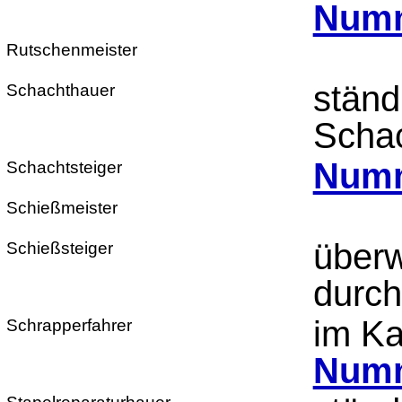
Numm
Rutschenmeister
ständ
Schachthauer
Scha
Numm
Schachtsteiger
Schießmeister
überw
Schießsteiger
durch
im Ka
Schrapperfahrer
Numm