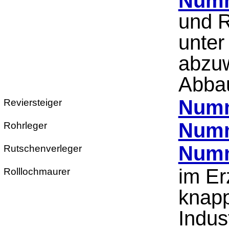
Numm
und R
unter
abzuw
Abbau
Numm
Reviersteiger
Numm
Rohrleger
Numm
Rutschenverleger
im Er
Rolllochmaurer
knapp
Indus