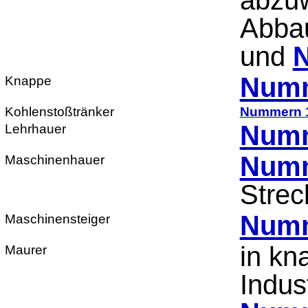
abzuw
Abbau
und
Numm
Knappe
Kohlenstoßtränker
Nummern 
Numm
Lehrhauer
Numm
Maschinenhauer
Strec
Numm
Maschinensteiger
in kn
Maurer
Indus