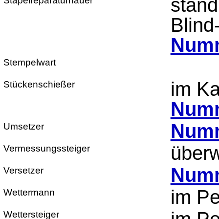
ständ
Stapelreparaturhauer
Blind
Numm
Stempelwart
im Ka
Stückenschießer
Numm
Numm
Umsetzer
überw
Vermessungssteiger
Numm
Versetzer
im Pe
Wettermann
Wettersteiger