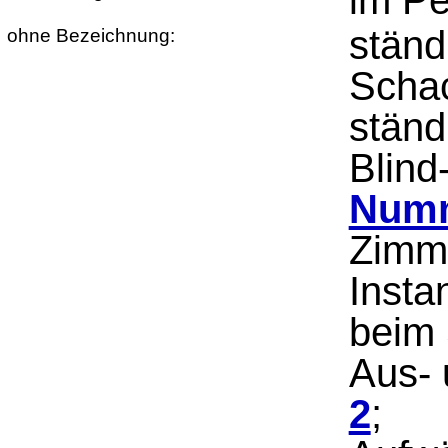
im Pe
ständ
ohne Bezeichnung:
Schac
ständ
Blind
Numm
Zimme
Insta
beim 
Aus- 
2
;