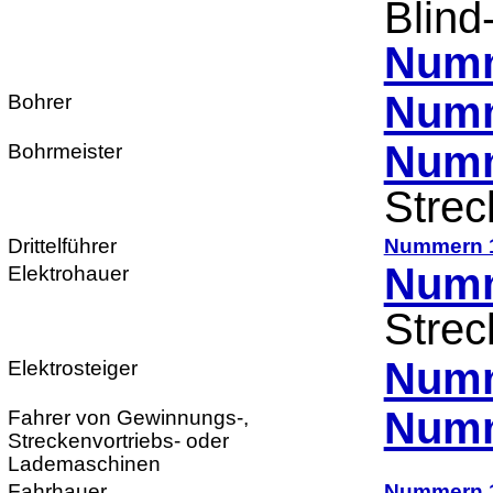
Blind
Numm
Numm
Bohrer
Numm
Bohrmeister
Strec
Drittelführer
Nummern 
Numm
Elektrohauer
Strec
Numm
Elektrosteiger
Numm
Fahrer von Gewinnungs-,
Streckenvortriebs- oder
Lademaschinen
Fahrhauer
Nummern 