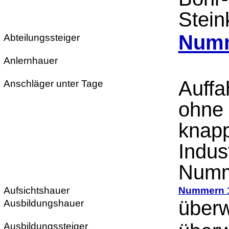
Stein
Numm
Abteilungssteiger
Anlernhauer
Auffa
Anschläger unter Tage
ohne 
knapp
Indus
Numm
Aufsichtshauer
Nummern 
überw
Ausbildungshauer
Ausbildungssteiger