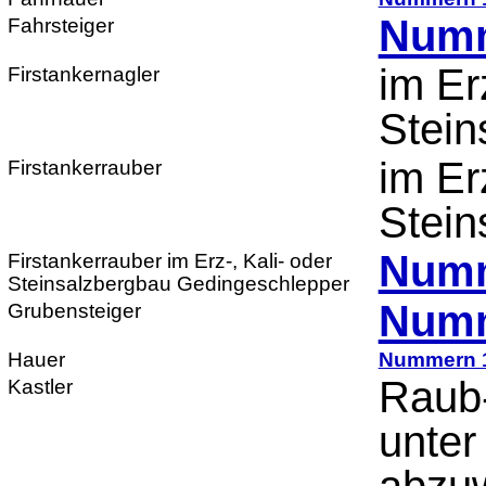
Numm
Fahrsteiger
im Er
Firstankernagler
Stein
im Er
Firstankerrauber
Stein
Numm
Firstankerrauber im Erz-, Kali- oder
Steinsalzbergbau Gedingeschlepper
Numm
Grubensteiger
Hauer
Nummern 
Raub-
Kastler
unter