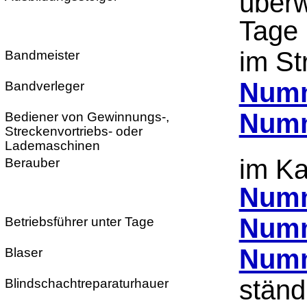
überw
Tage 
im St
Bandmeister
Numm
Bandverleger
Numm
Bediener von Gewinnungs-,
Streckenvortriebs- oder
Lademaschinen
im Ka
Berauber
Numm
Numm
Betriebsführer unter Tage
Numm
Blaser
ständ
Blindschachtreparaturhauer