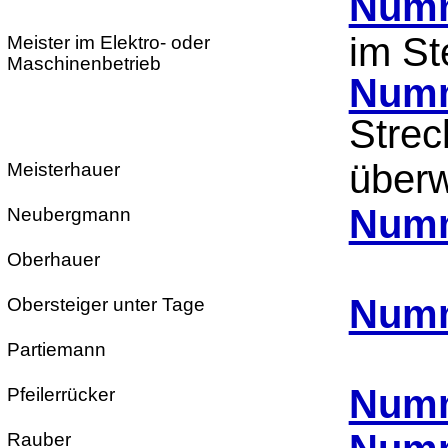
Numm
im St
Meister im Elektro- oder
Maschinenbetrieb
Numm
Strec
überw
Meisterhauer
Numm
Neubergmann
Oberhauer
Numm
Obersteiger unter Tage
Partiemann
Numm
Pfeilerrücker
Rauber