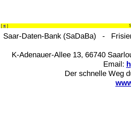
«
S
[
]
Saar-Daten-Bank (SaDaBa) - Frisie
K-Adenauer-Allee 13, 66740 Saarlou
Email:
h
Der schnelle Weg d
www