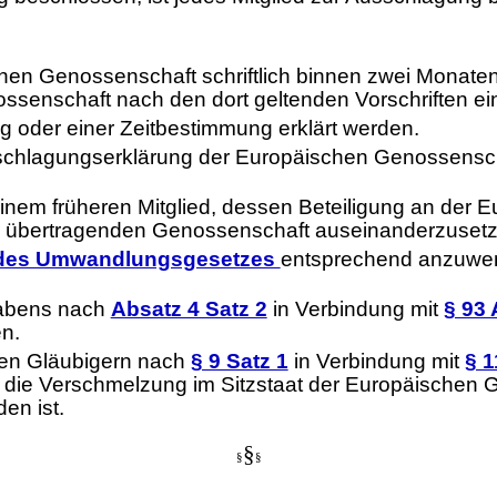
hen Genossenschaft schriftlich binnen zwei Monate
ssenschaft nach den dort geltenden Vorschriften ei
g oder einer Zeitbestimmung erklärt werden.
usschlagungserklärung der Europäischen Genossensch
inem früheren Mitglied, dessen Beteiligung an der
der übertragenden Genossenschaft auseinanderzuset
3 des Umwandlungsgesetzes
entsprechend anzuwe
habens nach
Absatz 4 Satz 2
in Verbindung mit
§ 93
n.
 den Gläubigern nach
§ 9 Satz 1
in Verbindung mit
§ 1
 die Verschmelzung im Sitzstaat der Europäischen 
en ist.
§
§
§