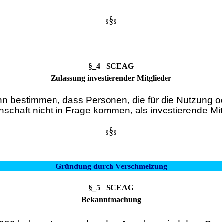
§
§
§
§_4 SCEAG
Zulassung investierender Mitglieder
 bestimmen, dass Personen, die für die Nutzung od
schaft nicht in Frage kommen, als investierende Mi
§
§
§
Gründung durch Verschmelzung
§_5 SCEAG
Bekanntmachung