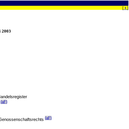
‹
[
]
i 2003
andelsregister
(aF)
)
(aF)
 Genossenschaftsrechts