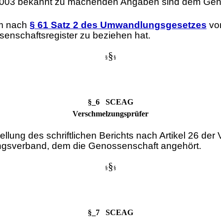
/2003 bekannt zu machenden Angaben sind dem Geno
em nach
§ 61 Satz 2 des Umwandlungsgesetzes
vor
senschaftsregister zu beziehen hat.
§
§
§
§_6 SCEAG
Verschmelzungsprüfer
lung des schriftlichen Berichts nach Artikel 26 der 
ungsverband, dem die Genossenschaft angehört.
§
§
§
§_7 SCEAG