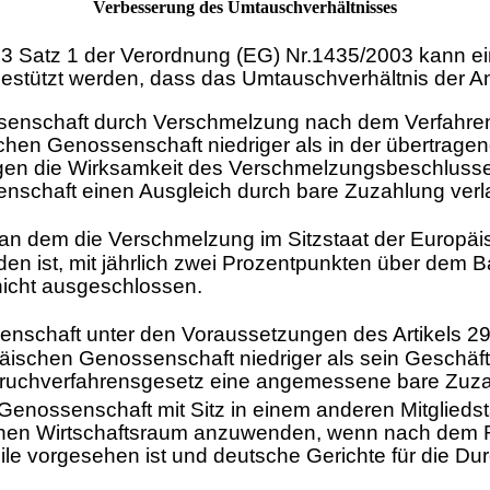
Verbesserung des Umtauschverhältnisses
s.3 Satz 1 der Verordnung (EG) Nr.1435/2003 kann
estützt werden, dass das Umtauschverhältnis der An
ssenschaft durch Verschmelzung nach dem Verfahre
chen Genossenschaft niedriger als in der übertrage
gen die Wirksamkeit des Verschmelzungsbeschluss
nschaft einen Ausgleich durch bare Zuzahlung verl
, an dem die Verschmelzung im Sitzstaat der Europä
n ist, mit jährlich zwei Prozentpunkten über dem B
icht ausgeschlossen.
enschaft unter den Voraussetzungen des Artikels 2
päischen Genossenschaft niedriger als sein Geschä
 Spruchverfahrensgesetz eine angemessene bare Zuz
n Genossenschaft mit Sitz in einem anderen Mitglied
en Wirtschaftsraum anzuwenden, wenn nach dem Rec
e vorgesehen ist und deutsche Gerichte für die Dur