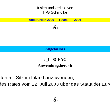
frisiert und verlinkt von
H-G Schmolke
[
Änderungen-2009
] [
2008
] [
2006
]
§
§
§
Allgemeines
§_1 SCEAG
Anwendungsbereich
ten mit Sitz im Inland anzuwenden;
 des Rates vom 22. Juli 2003 über das Statut der E
§
§
§