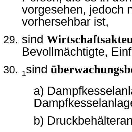
vorgesehen, jedoch 
vorhersehbar ist,
sind
Wirtschaftsakte
Bevollmächtigte, Ein
sind
überwachungsbe
1
a) Dampfkesselan
Dampfkesselanlage
b) Druckbehältera