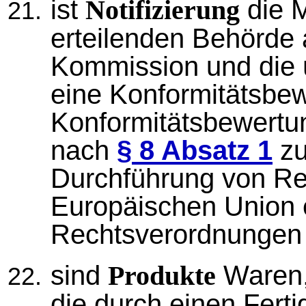
ist
die M
Notifizierung
erteilenden Behörde 
Kommission und die ü
eine Konformitätsbew
Konformitätsbewert
nach
§ 8 Absatz 1
zu
Durchführung von Rec
Europäischen Union 
Rechtsverordnungen
sind
Waren, 
Produkte
die durch einen Fert