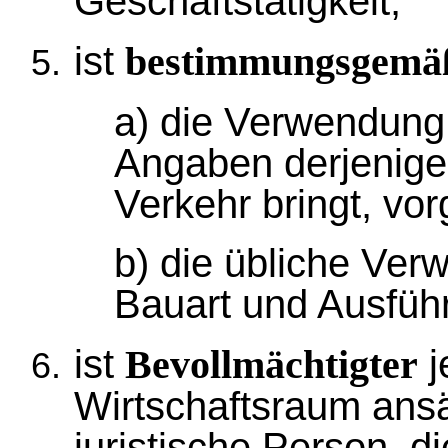
Geschäftstätigkeit,
ist
bestimmungsgemä
a) die Verwendung,
Angaben derjenigen
Verkehr bringt, vo
b) die übliche Ver
Bauart und Ausführ
ist
j
Bevollmächtigter
Wirtschaftsraum ansä
juristische Person, di