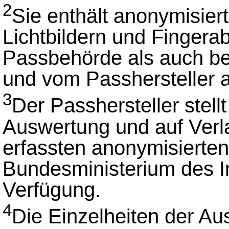
2
Sie enthält anonymisier
Lichtbildern und Fingera
Passbehörde als auch bei
und vom Passhersteller 
3
Der Passhersteller stell
Auswertung und auf Verlan
erfassten anonymisierte
Bundesministerium des I
Verfügung.
4
Die Einzelheiten der Au