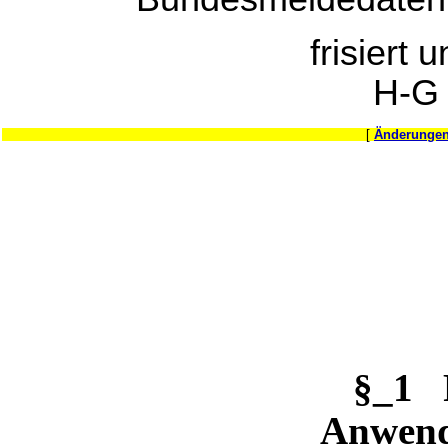
frisiert 
H-G
[
Änderungen
§_1 
Anwend