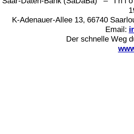
Saar-Daten-Bank (SaDaBa) – I n f o 
1
K-Adenauer-Allee 13, 66740 Saarlou
Email:
i
Der schnelle Weg d
www