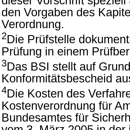
dieser Vorschrift speziell
den Vorgaben des Kapite
Verordnung.
2
Die Prüfstelle dokument
Prüfung in einem Prüfberi
3
Das BSI stellt auf Grun
Konformitätsbescheid au
4
Die Kosten des Verfahre
Kostenverordnung für A
Bundesamtes für Sicherhe
vom 3. März 2005 in der 