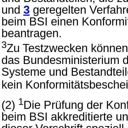
und
3
geregelten Verfahr
beim BSI einen Konform
beantragen.
3
Zu Testzwecken könne
das Bundesministerium d
Systeme und Bestandteile
kein Konformitätsbesche
1
(2)
Die Prüfung der Konf
beim BSI akkreditierte u