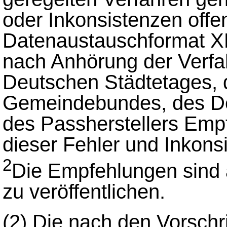
oder Inkonsistenzen offe
Datenaustauschformat XP
nach Anhörung der Verfah
Deutschen Städtetages, 
Gemeindebundes, des De
des Passherstellers Em
dieser Fehler und Inkon
2
Die Empfehlungen sind a
zu veröffentlichen.
(2)
Die nach den Vorschr