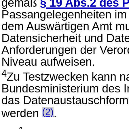
gemäß
§ 19 Abs.2 des 
Passangelegenheiten im 
dem Auswärtigen Amt mus
Datensicherheit und Dat
Anforderungen der Vero
Niveau aufweisen.
4
Zu Testzwecken kann n
Bundesministerium des I
das Datenaustauschform
werden
.
(2)