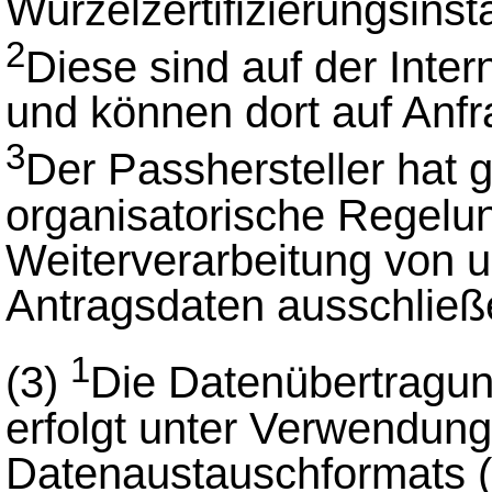
Wurzelzertifizierungsins
2
Diese sind auf der Intern
und können dort auf Anf
3
Der Passhersteller hat 
organisatorische Regelun
Weiterverarbeitung von un
Antragsdaten ausschließ
1
(3)
Die Datenübertragu
erfolgt unter Verwendun
Datenaustauschformats (