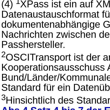
1
(4)
XPass ist ein auf X
Datenaustauschformat f
dokumentenabhängige Ge
Nachrichten zwischen d
Passhersteller.
2
OSCITransport ist der 
Kooperationsausschuss
Bund/Länder/Kommunale
Standard für ein Datenübe
3
Hinsichtlich des Standa