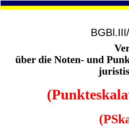
BGBl.II
Ve
über die Noten- und Punkt
jurist
(Punkteskal
(PSk