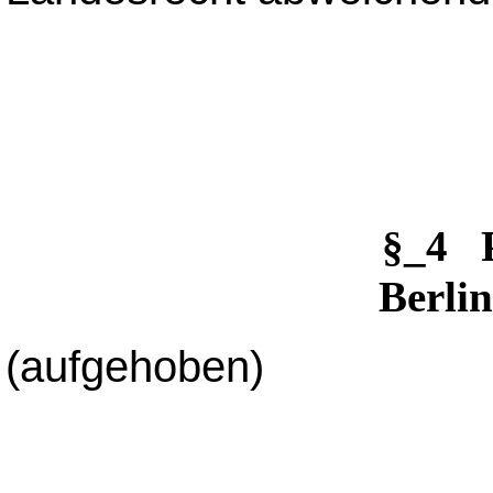
§_4 
Berli
(aufgehoben)