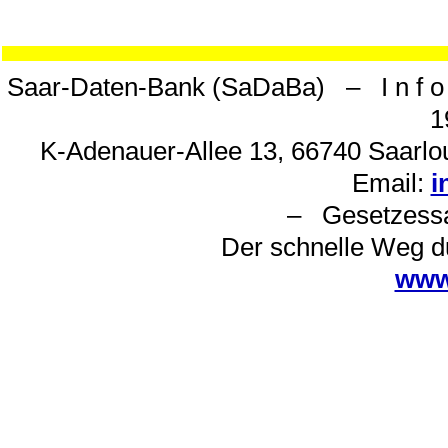
Saar-Daten-Bank (SaDaBa) – I n f o 
1
K-Adenauer-Allee 13, 66740 Saarlou
Email:
i
– Gesetzes
Der schnelle Weg d
www