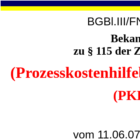
BGBl.III/F
Beka
zu § 115 der 
(Prozesskostenhil
(PK
vom 11.06.07