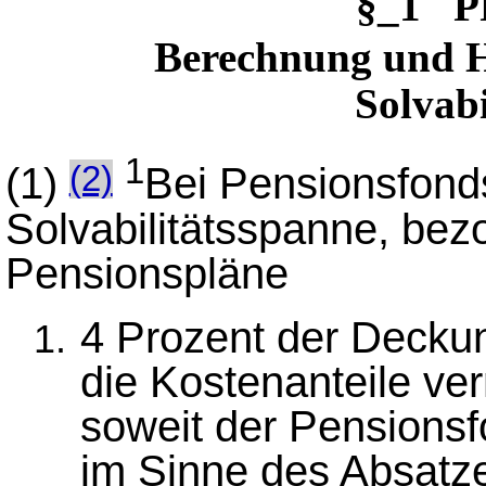
§_1 P
Berechnung und H
Solvabi
1
(1)
Bei Pensionsfonds
(2)
Solvabilitätsspanne, bezo
Pensionspläne
4 Prozent der Decku
die Kostenanteile ve
soweit der Pensionsf
im Sinne des Absatzes