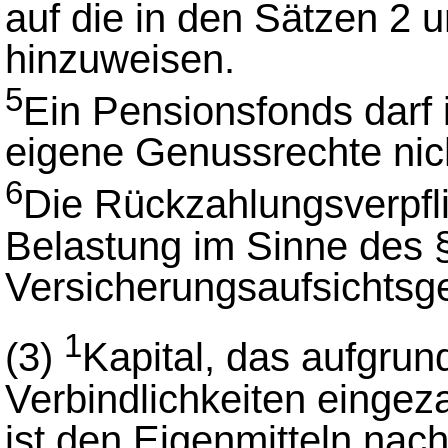
auf die in den Sätzen 2 
hinzuweisen.
5
Ein Pensionsfonds darf 
eigene Genussrechte nic
6
Die Rückzahlungsverpflic
Belastung im Sinne des 
Versicherungsaufsichtsg
1
(3)
Kapital, das aufgru
Verbindlichkeiten eingeza
ist den Eigenmitteln nac