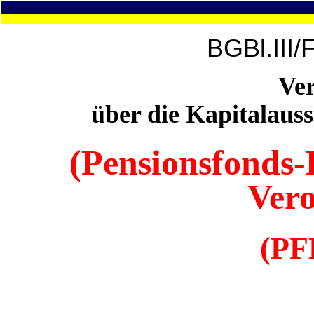
BGBl.III/
Ve
über die Kapitalaus
(Pensionsfonds-
Ver
(PF