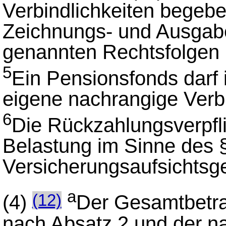
Verbindlichkeiten begeben
Zeichnungs- und Ausgab
genannten Rechtsfolgen 
5
Ein Pensionsfonds darf 
eigene nachrangige Verbi
6
Die Rückzahlungsverpflic
Belastung im Sinne des 
Versicherungsaufsichtsg
a
(4)
Der Gesamtbetra
(12)
nach Absatz 2 und der na