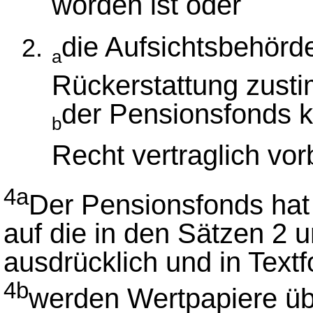
worden ist oder
die Aufsichtsbehörde
a
Rückerstattung zusti
der Pensionsfonds k
b
Recht vertraglich vo
4a
Der Pensionsfonds hat
auf die in den Sätzen 2 
ausdrücklich und in Text
4b
werden Wertpapiere üb