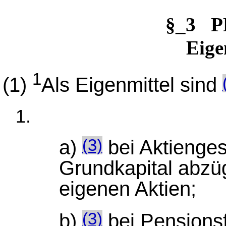
§_3 P
Eige
1
(1)
Als Eigenmittel sind
a)
bei Aktienges
(3)
Grundkapital abzüg
eigenen Aktien;
b)
bei Pensions
(3)