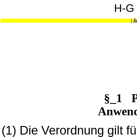
H-G
[
Ä
§_1 P
Anwend
(1)
Die Verordnung gilt fü