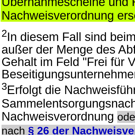
Übernahmescheine und R
Nachweisverordnung ers
2
In diesem Fall sind beim
außer der Menge des Abfa
Gehalt im Feld "Frei fü
Beseitigungsunternehmen
3
Erfolgt die Nachweisfüh
Sammelentsorgungsnac
Nachweisverordnung
ode
nach
§ 26 der Nachweisv