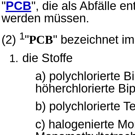
"
PCB
", die als Abfälle e
werden müssen.
1
(2)
"
" bezeichnet i
PCB
die Stoffe
a) polychlorierte B
höherchlorierte Bi
b) polychlorierte T
c) halogenierte M