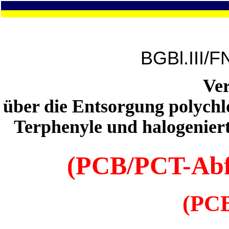
BGBl.III/F
Ve
über die Entsorgung polychlo
Terphenyle und halogenie
(PCB/PCT-Abf
(PCB