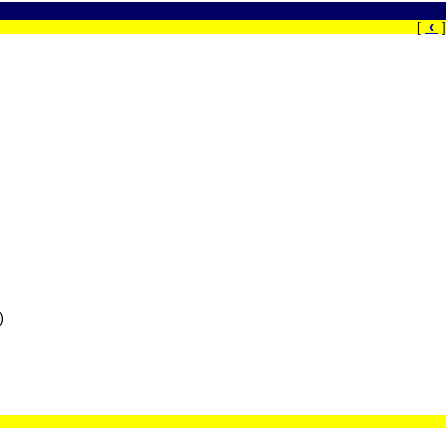
‹
[
]
)