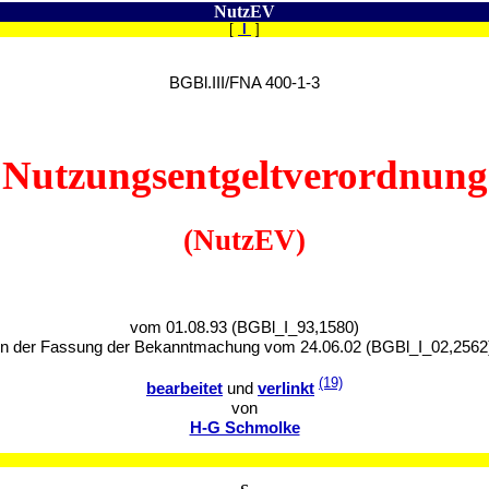
NutzEV
[
I
]
BGBl.III/FNA 400-1-3
Nutzungsentgeltverordnung
(NutzEV)
vom 01.08.93 (BGBl_I_93,1580)
in der Fassung der Bekanntmachung vom 24.06.02 (BGBl_I_02,2562
(19)
bearbeitet
und
verlinkt
von
H-G Schmolke